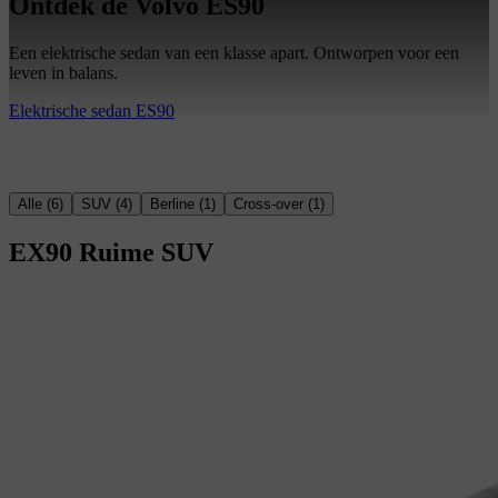
Ontdek de Volvo ES90
Een elektrische sedan van een klasse apart. Ontworpen voor een
leven in balans.
Elektrische sedan ES90
Alle
(
6
)
SUV
(
4
)
Berline
(
1
)
Cross-over
(
1
)
EX90
Ruime SUV