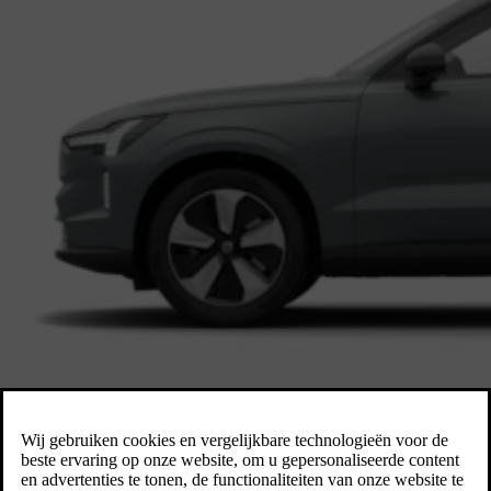
Een ruime SUV die volledig elektrisch is. De EX90 biedt comfort, vei
tijdperk van veiligheid en technologie. De Volvo EX90 is toonaangeve
Met baanbrekende Safe Space Technology beschermt de EX90 wat het be