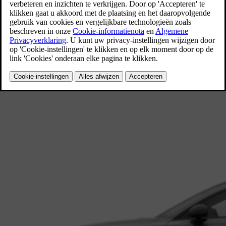
definieert deze grote SUV wat het betekent om volledig elektrisch te r
Ontdek de Volvo EX90
Verkrijgbaar als
Elektrisch (BEV)
Verkrijgbaar vanaf € 84.490
ES90
Sedan