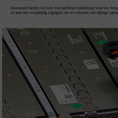
Daarnaast bieden wij ook voorspellend onderhoud voor uw hoogsp
en laat ons vroegtijdig ingrijpen als we tekenen van slijtage opm