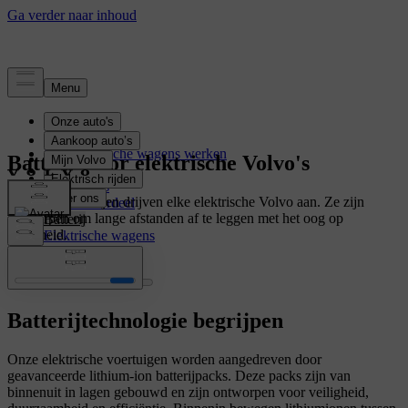
Elektrificatie
Hoe elektrische wagens werken
Batterij voor elektrische Volvo's
Opladen
Actieradius
Onze autobatterijen drijven elke elektrische Volvo aan. Ze zijn
Kostenvoordeel
ontworpen om lange afstanden af te leggen met het oog op
Batterij
veiligheid.
Elektrische wagens
Plug-in hybrids
Batterijtechnologie begrijpen
Onze elektrische voertuigen worden aangedreven door
geavanceerde lithium-ion batterijpacks. Deze packs zijn van
binnenuit in lagen gebouwd en zijn ontworpen voor veiligheid,