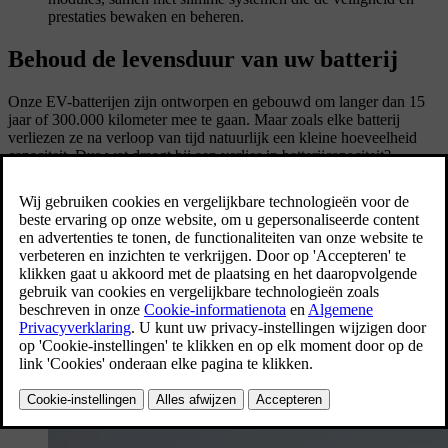
prestaties bewaken en beheren.
Behoud de levensduur van uw batterij
Onze EV-batterijen zijn ontworpen en gebouwd om langer dan 15
jaar of 300.000 kilometer mee te gaan. Maar zoals elke batterij
verliezen ze na verloop van tijd natuurlijk een kleine hoeveelheid
capaciteit. Dus wat draagt bij aan verlies in batterijcapaciteit?