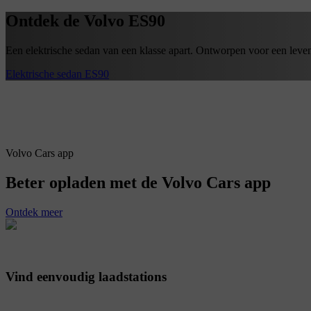
Ontdek de Volvo ES90
Een elektrische sedan van een klasse apart. Ontworpen voor een leven
Elektrische sedan ES90
Volvo Cars app
Beter opladen met de Volvo Cars app
Ontdek meer
Vind eenvoudig laadstations