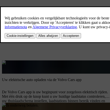
Opladen
Overzicht
Thuis opladen
Openbaar opladen
Uw elektrische auto opladen via de Volvo Cars app
De Volvo Cars app is uw beginpunt voor zorgeloos elektrisch rijden.
Met één druk op de knop kunt u uw huidige laadstatus controleren,
uw thuislaadschema instellen, laadstations binnen bereik vinden en
zelfs onderweg betalen.