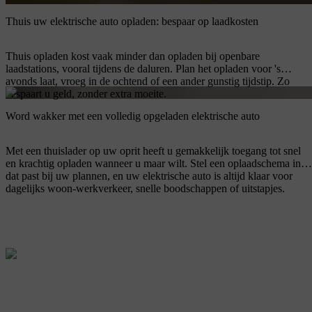
Thuis uw elektrische auto opladen: bespaar op laadkosten
Thuis opladen kost vaak minder dan opladen bij openbare
laadstations, vooral tijdens de daluren. Plan het opladen voor 's
avonds laat, vroeg in de ochtend of een ander gunstig tijdstip. Zo
bespaart u geld, zonder extra moeite.
Word wakker met een volledig opgeladen elektrische auto
Met een thuislader op uw oprit heeft u gemakkelijk toegang tot snel
en krachtig opladen wanneer u maar wilt. Stel een oplaadschema in
dat past bij uw plannen, en uw elektrische auto is altijd klaar voor
dagelijks woon-werkverkeer, snelle boodschappen of uitstapjes.