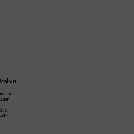
 Volvo
et een
lader
olvo
zelfs