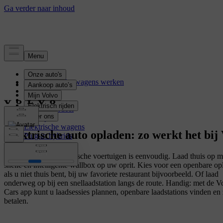
Elektrificatie
Hoe elektrische wagens werken
Opladen
Actieradius
Kostenvoordeel
Batterij
Elektrische wagens
Elektrische auto opladen: zo werkt het bij
Plug-in hybrids
Het opladen van elektrische voertuigen is eenvoudig. Laad thuis op m
snelle en intelligente wallbox op uw oprit. Kies voor een openbare op
als u niet thuis bent, bij uw favoriete restaurant bijvoorbeeld. Of laad
onderweg op bij een snellaadstation langs de route. Handig: met de V
Cars app kunt u laadsessies plannen, openbare laadstations vinden en 
betalen.