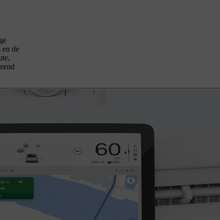
ige
s en de
ute,
urend