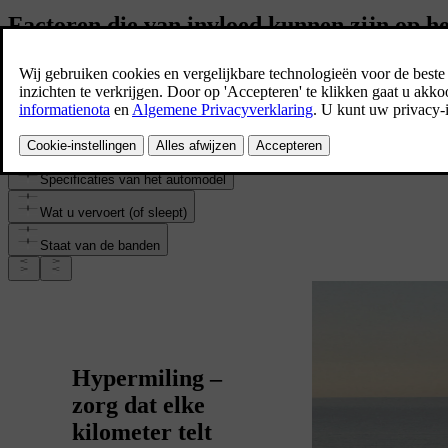
Factoren die van invloed kunnen zijn op het
Weer
Verschillende soorten rijden
Batterijtype en huidig batterijniveau
Specificaties van het automodel
Wat u vervoert (of sleept)
Staat van de banden
Hypermiling –
zorg dat elke
kilometer telt