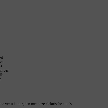
et
kse
os
km per
lfs
e
e ver u kunt rijden met onze elektrische auto's.