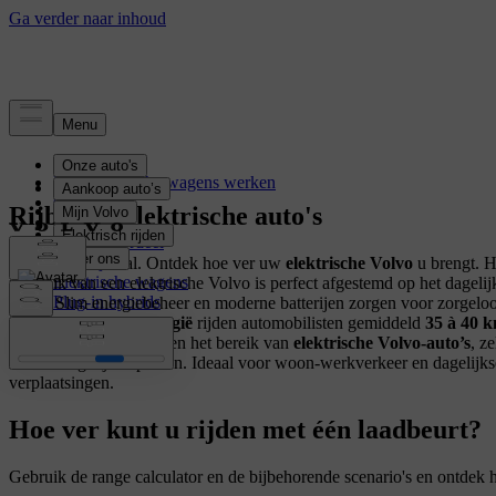
Elektrificatie
Hoe elektrische wagens werken
Opladen
Rijbereik elektrische auto's
Actieradius
Kostenvoordeel
Batterij
Van hier tot overal. Ontdek hoe ver uw
elektrische Volvo
u brengt. H
Elektrische wagens
rijbereik van een elektrische Volvo is perfect afgestemd op het dagelij
Plug-in hybrids
leven. Slim energiebeheer en moderne batterijen zorgen voor zorgelo
elektrisch rijden. In
België
rijden automobilisten gemiddeld
35 à 40 
dag
. Dat ligt ruim binnen het bereik van
elektrische Volvo‑auto’s
, ze
zonder dagelijks opladen. Ideaal voor woon‑werkverkeer en dagelijks
verplaatsingen.
Hoe ver kunt u rijden met één laadbeurt?
Gebruik de range calculator en de bijbehorende scenario's en ontdek ho