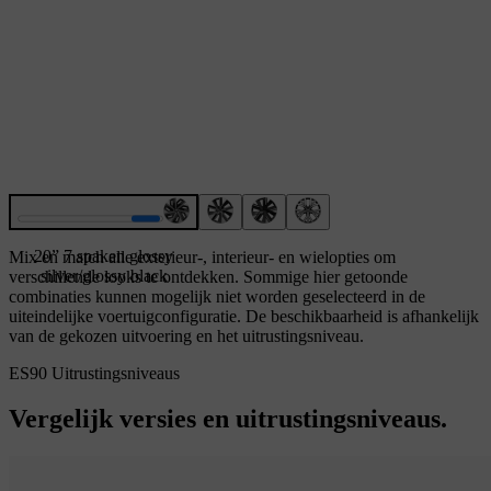
20” 7 spaken glossy
Mix en match alle exterieur-, interieur- en wielopties om
silver/glossy black
verschillende looks te ontdekken. Sommige hier getoonde
combinaties kunnen mogelijk niet worden geselecteerd in de
uiteindelijke voertuigconfiguratie. De beschikbaarheid is afhankelijk
van de gekozen uitvoering en het uitrustingsniveau.
ES90 Uitrustingsniveaus
Vergelijk versies en uitrustingsniveaus.