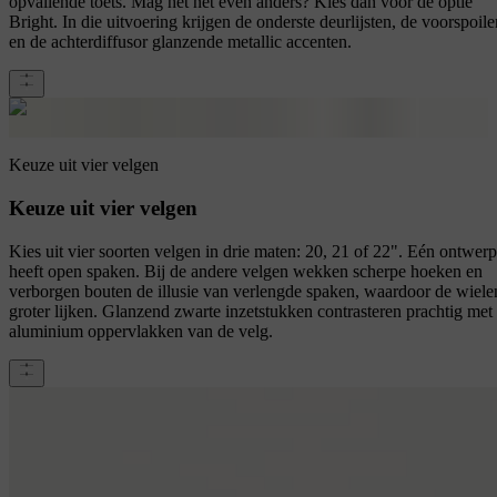
opvallende toets. Mag het net even anders? Kies dan voor de optie
Bright. In die uitvoering krijgen de onderste deurlijsten, de voorspoile
en de achterdiffusor glanzende metallic accenten.
Keuze uit vier velgen
Keuze uit vier velgen
Kies uit vier soorten velgen in drie maten: 20, 21 of 22". Eén ontwerp
heeft open spaken. Bij de andere velgen wekken scherpe hoeken en
verborgen bouten de illusie van verlengde spaken, waardoor de wiele
groter lijken. Glanzend zwarte inzetstukken contrasteren prachtig met
aluminium oppervlakken van de velg.