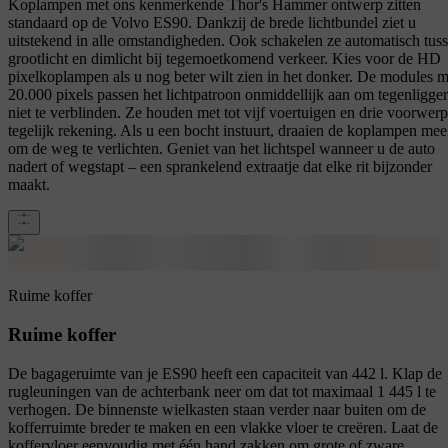
Koplampen met ons kenmerkende Thor's Hammer ontwerp zitten
standaard op de Volvo ES90. Dankzij de brede lichtbundel ziet u
uitstekend in alle omstandigheden. Ook schakelen ze automatisch tus
grootlicht en dimlicht bij tegemoetkomend verkeer. Kies voor de HD
pixelkoplampen als u nog beter wilt zien in het donker. De modules m
20.000 pixels passen het lichtpatroon onmiddellijk aan om tegenligger
niet te verblinden. Ze houden met tot vijf voertuigen en drie voorwer
tegelijk rekening. Als u een bocht instuurt, draaien de koplampen mee
om de weg te verlichten. Geniet van het lichtspel wanneer u de auto
nadert of wegstapt – een sprankelend extraatje dat elke rit bijzonder
maakt.
Ruime koffer
Ruime koffer
De bagageruimte van je ES90 heeft een capaciteit van 442 l. Klap de
rugleuningen van de achterbank neer om dat tot maximaal 1 445 l te
verhogen. De binnenste wielkasten staan verder naar buiten om de
kofferruimte breder te maken en een vlakke vloer te creëren. Laat de
koffervloer eenvoudig met één hand zakken om grote of zware