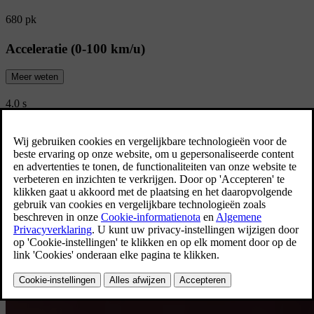
680 pk
Acceleratie (0-100 km/u)
Meer weten
4.0 s
Bekijk alle specificaties