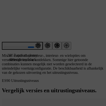
20” 7 spaken glossy
Mix en match alle exterieur-, interieur- en wielopties om
silver/glossy black
verschillende looks te ontdekken. Sommige hier getoonde
combinaties kunnen mogelijk niet worden geselecteerd in de
uiteindelijke voertuigconfiguratie. De beschikbaarheid is afhankelijk
van de gekozen uitvoering en het uitrustingsniveau.
ES90 Uitrustingsniveaus
Vergelijk versies en uitrustingsniveaus.