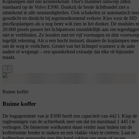
Koplampen met ons kenmerkende Thor's Hammer ontwerp zitten
standaard op de Volvo ES90. Dankzij de brede lichtbundel ziet u
uitstekend in alle omstandigheden. Ook schakelen ze automatisch tus
grootlicht en dimlicht bij tegemoetkomend verkeer. Kies voor de HD
pixelkoplampen als u nog beter wilt zien in het donker. De modules m
20.000 pixels passen het lichtpatroon onmiddellijk aan om tegenligger
niet te verblinden. Ze houden met tot vijf voertuigen en drie voorwer
tegelijk rekening. Als u een bocht instuurt, draaien de koplampen mee
om de weg te verlichten. Geniet van het lichtspel wanneer u de auto
nadert of wegstapt – een sprankelend extraatje dat elke rit bijzonder
maakt.
Ruime koffer
Ruime koffer
De bagageruimte van je ES90 heeft een capaciteit van 442 l. Klap de
rugleuningen van de achterbank neer om dat tot maximaal 1 445 l te
verhogen. De binnenste wielkasten staan verder naar buiten om de
kofferruimte breder te maken en een vlakke vloer te creëren. Laat de
koffervloer eenvoudig met één hand zakken om grote of zware