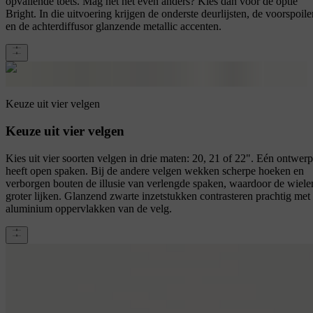
opvallende toets. Mag het net even anders? Kies dan voor de optie
Bright. In die uitvoering krijgen de onderste deurlijsten, de voorspoile
en de achterdiffusor glanzende metallic accenten.
Keuze uit vier velgen
Keuze uit vier velgen
Kies uit vier soorten velgen in drie maten: 20, 21 of 22". Eén ontwerp
heeft open spaken. Bij de andere velgen wekken scherpe hoeken en
verborgen bouten de illusie van verlengde spaken, waardoor de wiele
groter lijken. Glanzend zwarte inzetstukken contrasteren prachtig met
aluminium oppervlakken van de velg.