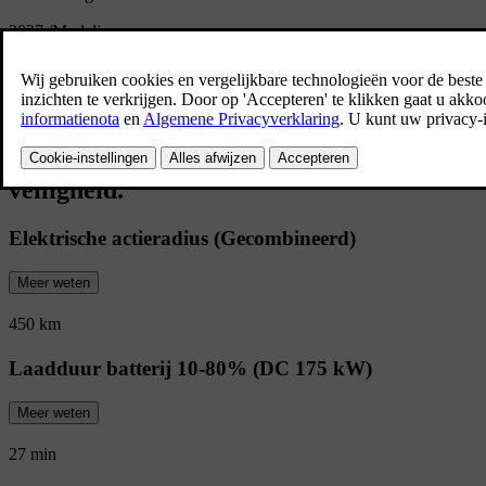
2027
/
Modeljaar
Overzicht van de EX30
De actieradius en snellaadmogelijkheden d
Compact, maar groots op het vlak van stij
veiligheid.
Elektrische actieradius (Gecombineerd)
Meer weten
450 km
Laadduur batterij 10-80% (DC 175 kW)
Meer weten
27 min