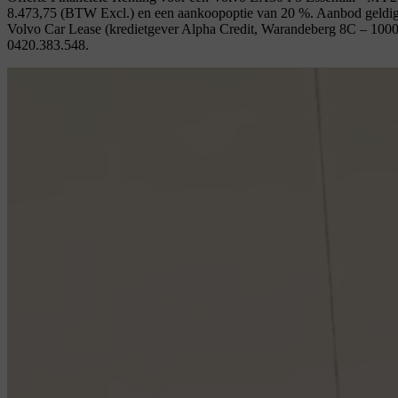
8.473,75 (BTW Excl.) en een aankoopoptie van 20 %. Aanbod geldig 
Volvo Car Lease (kredietgever Alpha Credit, Warandeberg 8C – 100
0420.383.548.