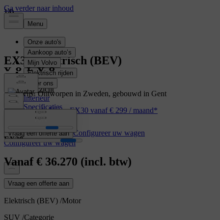
1
1
1
/
/
/
0
0
0
EX30
Elektrisch (BEV)
Overzicht
Vree wijs! Ontworpen in Zweden, gebouwd in Gent
Interieur
Specificaties
Geniet van de Volvo EX30 vanaf € 299 / maand*
Kenmerken
Configureer uw wagen
Vraag een offerte aan
EX30
Configureer uw wagen
Vanaf
€ 36.270
(incl. btw)
Vraag een offerte aan
Elektrisch (BEV)
/
Motor
SUV
/
Categorie