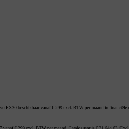
lvo EX30 beschikbaar vanaf € 299 excl. BTW per maand in financiële r
7 vanaf € 299 excl. BTW per maand. Catalogusprijs € 31.644,63 (Excl