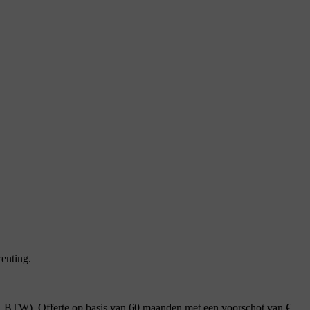
enting.
. BTW), Offerte op basis van 60 maanden met een voorschot van €