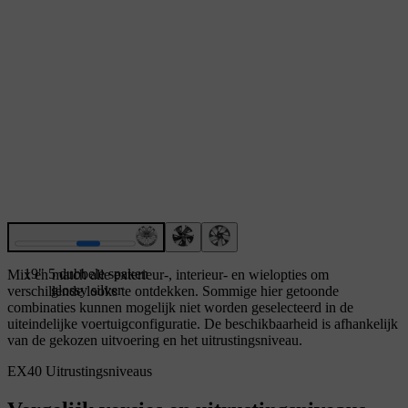
19" 5 dubbele spaken
Mix en match alle exterieur-, interieur- en wielopties om
glossy silver
verschillende looks te ontdekken. Sommige hier getoonde
combinaties kunnen mogelijk niet worden geselecteerd in de
uiteindelijke voertuigconfiguratie. De beschikbaarheid is afhankelijk
van de gekozen uitvoering en het uitrustingsniveau.
EX40 Uitrustingsniveaus