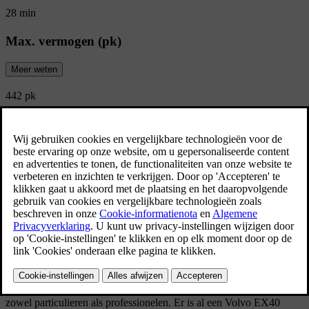
28 min
Max. vermogen (pk)
Meer weten
442 pk
Acceleratie (0-100 km/u)
Meer weten
4.6 s
Bekijk alle specificaties
Business Edition
[
]
Ontdek de Volvo EX40 Business Edition
Ontdek de nieuwe Volvo EX40 Business Edition beschikbaar voor
zowel particulieren als professionelen. Er is al een Volvo EX40