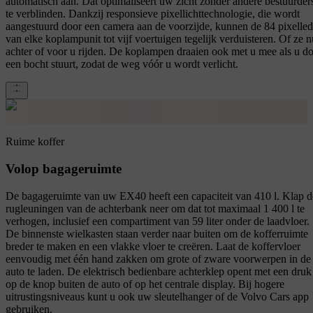
automatisch aan. Dat optimaliseert uw zicht zonder andere bestuurder
te verblinden. Dankzij responsieve pixellichttechnologie, die wordt
aangestuurd door een camera aan de voorzijde, kunnen de 84 pixelled
van elke koplampunit tot vijf voertuigen tegelijk verduisteren. Of ze n
achter of voor u rijden. De koplampen draaien ook met u mee als u d
een bocht stuurt, zodat de weg vóór u wordt verlicht.
Ruime koffer
Volop bagageruimte
De bagageruimte van uw EX40 heeft een capaciteit van 410 l. Klap d
rugleuningen van de achterbank neer om dat tot maximaal 1 400 l te
verhogen, inclusief een compartiment van 59 liter onder de laadvloer.
De binnenste wielkasten staan verder naar buiten om de kofferruimte
breder te maken en een vlakke vloer te creëren. Laat de koffervloer
eenvoudig met één hand zakken om grote of zware voorwerpen in de
auto te laden. De elektrisch bedienbare achterklep opent met een druk
op de knop buiten de auto of op het centrale display. Bij hogere
uitrustingsniveaus kunt u ook uw sleutelhanger of de Volvo Cars app
gebruiken.