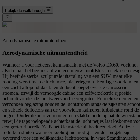
Bekijk de walkthrough
Aerodynamische uitmuntendheid
Aerodynamische uitmuntendheid
Wanneer u voor het eerst kennismaakt met de Volvo EX60, voelt het
alsof u aan het begin staat van een nieuw hoofdstuk in elektrisch desi
Hij heeft de sterke, sculpturale uitstraling van een SUV, maar elke
ronding werkt met de lucht mee, niet ertegenin. Een lage voorkant en
een zacht aflopend dak laten de lucht soepel over de carrosserie
stromen, terwijl de verhoogde cabine een zelfverzekerde rijpositie
behoudt zonder de luchtweerstand te vergroten. Frameloze deuren en
verzonken beglazing houden de luchtstroom langs de zijkanten schoo
en subtiele deflectors aan de voorwielen kalmeren turbulentie rond de
bogen. Onder de auto vermindert een vlakke bodemplaat de weerstan
terwijl de taps toelopende achterkant de lucht netjes laat loskomen vo
een groter rijbereik. Zelfs het kleinste detail heeft een doel. Actieve
rolluiken sluiten wanneer koeling niet nodig is en de spiegels zijn
gevormd voor een gelijkmatige luchtstroom. In ware Scandinavische