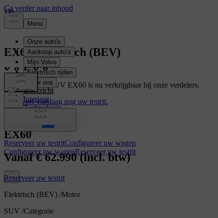
1
1
1
/
/
/
0
0
0
EX60
Elektrisch (BEV)
De elektrische SUV EX60 is nu verkrijgbaar bij onze verdelers.
Overzicht
Interieur
Reserveer vandaag nog uw testrit.
Technologie
Specificaties
EX60
Reserveer uw testrit
Configureer uw wagen
Configureer uw wagen
Reserveer uw testrit
Vanaf
€ 62.990
(incl. btw)
Reserveer uw testrit
Elektrisch (BEV)
/
Motor
SUV
/
Categorie