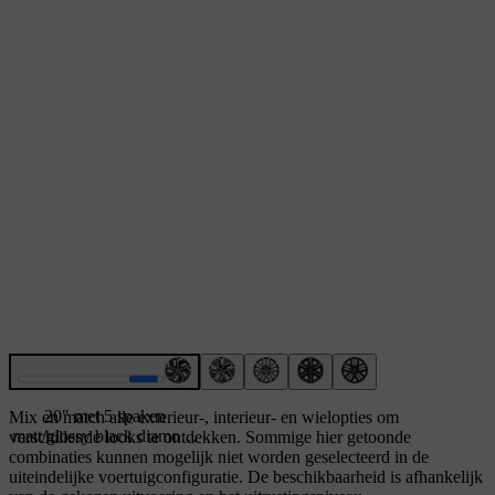
20" met 5 spaken
Mix en match alle exterieur-, interieur- en wielopties om
matt/glossy black diamond
verschillende looks te ontdekken. Sommige hier getoonde
cut
combinaties kunnen mogelijk niet worden geselecteerd in de
uiteindelijke voertuigconfiguratie. De beschikbaarheid is afhankelijk