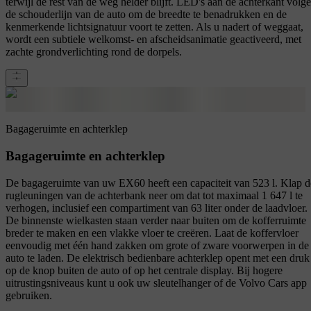
terwijl de rest van de weg helder blijft. LED's aan de achterkant volg
de schouderlijn van de auto om de breedte te benadrukken en de
kenmerkende lichtsignatuur voort te zetten. Als u nadert of weggaat,
wordt een subtiele welkomst- en afscheidsanimatie geactiveerd, met
zachte grondverlichting rond de dorpels.
Bagageruimte en achterklep
Bagageruimte en achterklep
De bagageruimte van uw EX60 heeft een capaciteit van 523 l. Klap d
rugleuningen van de achterbank neer om dat tot maximaal 1 647 l te
verhogen, inclusief een compartiment van 63 liter onder de laadvloer.
De binnenste wielkasten staan verder naar buiten om de kofferruimte
breder te maken en een vlakke vloer te creëren. Laat de koffervloer
eenvoudig met één hand zakken om grote of zware voorwerpen in de
auto te laden. De elektrisch bedienbare achterklep opent met een druk
op de knop buiten de auto of op het centrale display. Bij hogere
uitrustingsniveaus kunt u ook uw sleutelhanger of de Volvo Cars app
gebruiken.