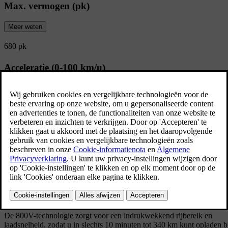
Max. vermogen (pk)
Meer weten
680 pk
Acceleratie (0-100 km/u)
Meer weten
3.9 s
Bekijk alle specificaties
Maak kennis met onze gamechanger
[
]
Tot 810 km actieradius
De 800V-technologie zorgt voor een indrukwekkend rijbereik en
laadsnelheid, zodat u in slechts 10 minuten tot 340 km kunt opladen b