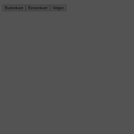
Buitenkant
Binnenkant
Velgen