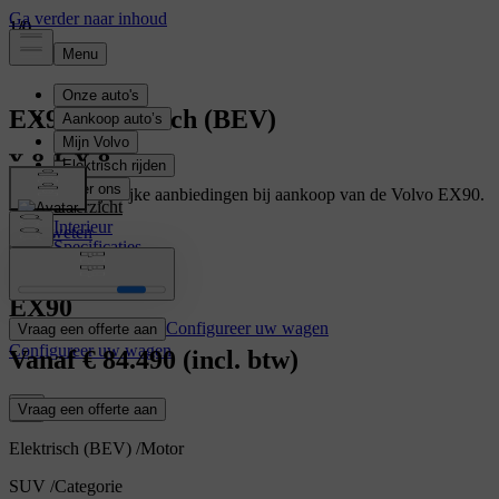
1
1
1
/
/
/
0
0
0
EX90
Elektrisch (BEV)
Geniet van tijdelijke aanbiedingen bij aankoop van de Volvo EX90.
Overzicht
Interieur
Meer weten
Specificaties
Kenmerken
EX90
Configureer uw wagen
Vraag een offerte aan
Configureer uw wagen
Vanaf
€ 84.490
(incl. btw)
Vraag een offerte aan
Elektrisch (BEV)
/
Motor
SUV
/
Categorie