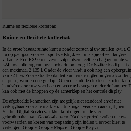
Ruime en flexibele kofferbak
Ruime en flexibele kofferbak
In de grote bagageruimte kunt u zonder zorgen al uw spullen kwijt. O
nu op pad gaat voor een sportwedstrijd, een uitstapje of een langere
vakantie. Een EX90 met zeven zitplaatsen heeft een bagageruimte va
324 l met alle rugleuningen achterin omhoog. De 6-zitter biedt plaats
aan maximaal 2 135 l. Onder de vloer vindt u ook nog een opbergrui
van 72 liter. Voor extra flexibiliteit kunnen de rugleuningen afzonderli
en per rij worden neergeklapt. Open en sluit de elektrische achterklep
handsfree door uw voet heen en weer te bewegen onder de bumper. 
kan ook met de knoppen op de achterklep en het centrale display.
De afgebeelde kenmerken zijn mogelijk niet standaard en/of niet
verkrijgbaar voor alle markten, uitrustingsniveaus en aandrijflijnen.
Via het Digital Services-pakket kunt u gedurende vier jaar
gebruikmaken van Google-diensten. Na deze periode zullen nieuwe
voorwaarden en kosten van toepassing zijn indien u ervoor kiest te
verlengen. Google, Google Maps en Google Play zijn