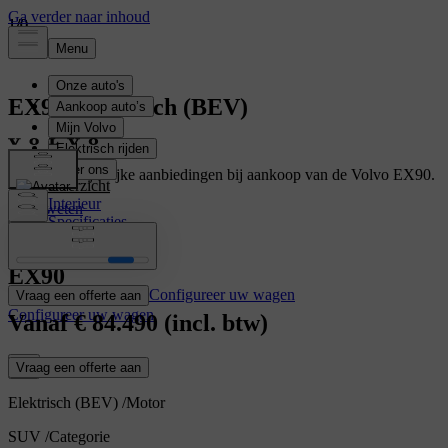
1
1
1
/
/
/
0
0
0
EX90
Elektrisch (BEV)
Geniet van tijdelijke aanbiedingen bij aankoop van de Volvo EX90.
Overzicht
Interieur
Meer weten
Specificaties
Kenmerken
EX90
Configureer uw wagen
Vraag een offerte aan
Configureer uw wagen
Vanaf
€ 84.490
(incl. btw)
Vraag een offerte aan
Elektrisch (BEV)
/
Motor
SUV
/
Categorie