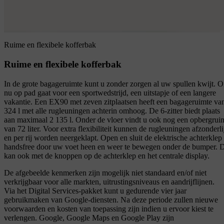
Ruime en flexibele kofferbak
Ruime en flexibele kofferbak
In de grote bagageruimte kunt u zonder zorgen al uw spullen kwijt. O
nu op pad gaat voor een sportwedstrijd, een uitstapje of een langere
vakantie. Een EX90 met zeven zitplaatsen heeft een bagageruimte va
324 l met alle rugleuningen achterin omhoog. De 6-zitter biedt plaats
aan maximaal 2 135 l. Onder de vloer vindt u ook nog een opbergrui
van 72 liter. Voor extra flexibiliteit kunnen de rugleuningen afzonderli
en per rij worden neergeklapt. Open en sluit de elektrische achterklep
handsfree door uw voet heen en weer te bewegen onder de bumper. 
kan ook met de knoppen op de achterklep en het centrale display.
De afgebeelde kenmerken zijn mogelijk niet standaard en/of niet
verkrijgbaar voor alle markten, uitrustingsniveaus en aandrijflijnen.
Via het Digital Services-pakket kunt u gedurende vier jaar
gebruikmaken van Google-diensten. Na deze periode zullen nieuwe
voorwaarden en kosten van toepassing zijn indien u ervoor kiest te
verlengen. Google, Google Maps en Google Play zijn