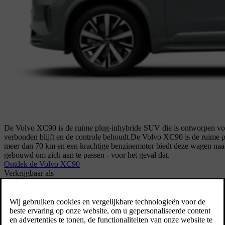
De Volvo XC90 is de ruime plug-inhybride SUV die is ontworpen voo
verbonden blijft en de controle behoudt.
De Volvo XC90 is de ruime pl
meer dan 70 km en een krachtige benzinemotor biedt deze wagen naadl
gebouwd om zich aan te passen - voor het geval dat.
Ontdek de Volvo XC90
Verkrijgbaar als
Plug-in hybride (PHEV)
Verkrijgbaar vanaf € 94.090
XC60
Middelgrote SUV