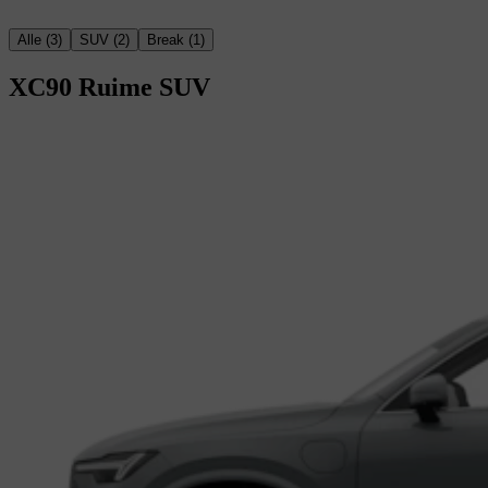
Alle
(
3
)
SUV
(
2
)
Break
(
1
)
XC90
Ruime SUV