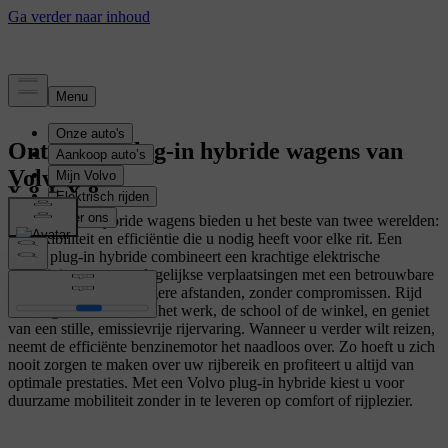
Ontdek de plug-in hybride wagens van
Volvo
Onze plug-in hybride wagens bieden u het beste van twee werelden:
de flexibiliteit en efficiëntie die u nodig heeft voor elke rit. Een
Volvo plug-in hybride combineert een krachtige elektrische
aandrijving voor uw dagelijkse verplaatsingen met een betrouwbare
benzinemotor voor langere afstanden, zonder compromissen. Rijd
volledig elektrisch naar het werk, de school of de winkel, en geniet
van een stille, emissievrije rijervaring. Wanneer u verder wilt reizen,
neemt de efficiënte benzinemotor het naadloos over. Zo hoeft u zich
nooit zorgen te maken over uw rijbereik en profiteert u altijd van
optimale prestaties. Met een Volvo plug-in hybride kiest u voor
duurzame mobiliteit zonder in te leveren op comfort of rijplezier.