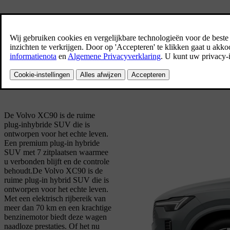
Alle
(
3
)
SUV
(
2
)
Break
(
1
)
XC90
Ruime SUV
De Volvo XC90 is de ruime
plug-inhybride SUV die is
ontworpen voor het echte leven.
Een premium plug-in hybride
SUV met 7 zitplaatsen waarmee
u verbonden blijft en de controle
behoudt.
De Volvo XC90 is de
ruime plug-in hybrid SUV die is
ontworpen voor het echte leven.
Met een elektrisch rijbereik van
meer dan 70 km en een krachtige
benzinemotor biedt deze wagen
naadloze prestaties. Of het nu