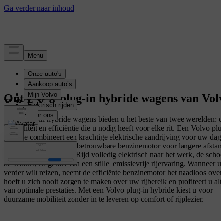
Ontdek de plug-in hybride wagens van Vol
Onze plug-in hybride wagens bieden u het beste van twee werelden: 
flexibiliteit en efficiëntie die u nodig heeft voor elke rit. Een Volvo pl
hybride combineert een krachtige elektrische aandrijving voor uw dag
verplaatsingen met een betrouwbare benzinemotor voor langere afsta
zonder compromissen. Rijd volledig elektrisch naar het werk, de scho
de winkel, en geniet van een stille, emissievrije rijervaring. Wanneer u
verder wilt reizen, neemt de efficiënte benzinemotor het naadloos ove
hoeft u zich nooit zorgen te maken over uw rijbereik en profiteert u alt
van optimale prestaties. Met een Volvo plug-in hybride kiest u voor
duurzame mobiliteit zonder in te leveren op comfort of rijplezier.