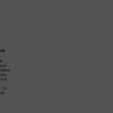
vo
de
ug-in
elijkse
nden,
ol of
r. Zo
ijd