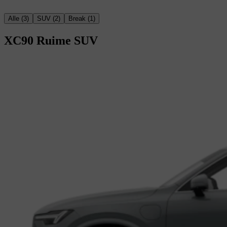
Alle
(
3
)
SUV
(
2
)
Break
(
1
)
XC90
Ruime SUV