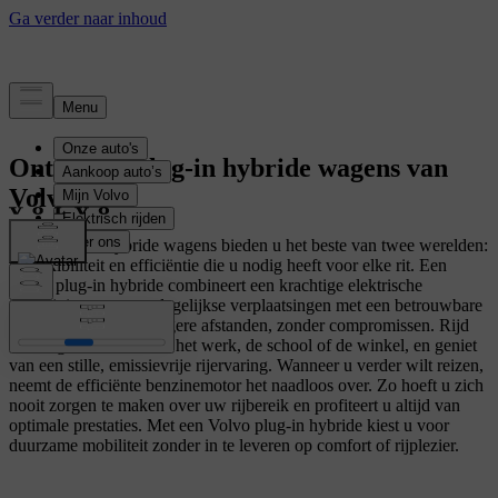
Ontdek de plug-in hybride wagens van
Volvo
Onze plug-in hybride wagens bieden u het beste van twee werelden:
de flexibiliteit en efficiëntie die u nodig heeft voor elke rit. Een
Volvo plug-in hybride combineert een krachtige elektrische
aandrijving voor uw dagelijkse verplaatsingen met een betrouwbare
benzinemotor voor langere afstanden, zonder compromissen. Rijd
volledig elektrisch naar het werk, de school of de winkel, en geniet
van een stille, emissievrije rijervaring. Wanneer u verder wilt reizen,
neemt de efficiënte benzinemotor het naadloos over. Zo hoeft u zich
nooit zorgen te maken over uw rijbereik en profiteert u altijd van
optimale prestaties. Met een Volvo plug-in hybride kiest u voor
duurzame mobiliteit zonder in te leveren op comfort of rijplezier.