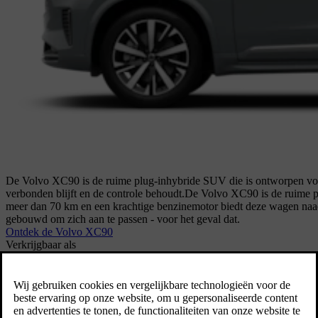
De Volvo XC90 is de ruime plug-inhybride SUV die is ontworpen voo
verbonden blijft en de controle behoudt.
De Volvo XC90 is de ruime pl
meer dan 70 km en een krachtige benzinemotor biedt deze wagen naadl
gebouwd om zich aan te passen - voor het geval dat.
Ontdek de Volvo XC90
Verkrijgbaar als
Plug-in hybride (PHEV)
Verkrijgbaar vanaf € 94.090
XC60
Middelgrote SUV