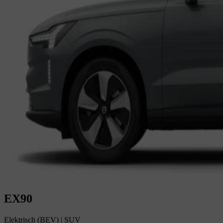
EX90
Elektrisch (BEV)
|
SUV