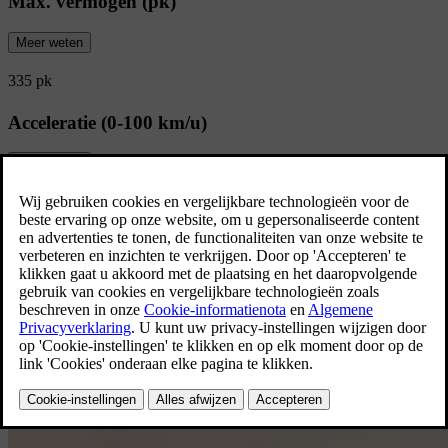
Max. vermogen (pk)
Meer weten
335 pk
Acceleratie (0-100 km/u)
Meer weten
5.4 s
Bekijk alle specificaties