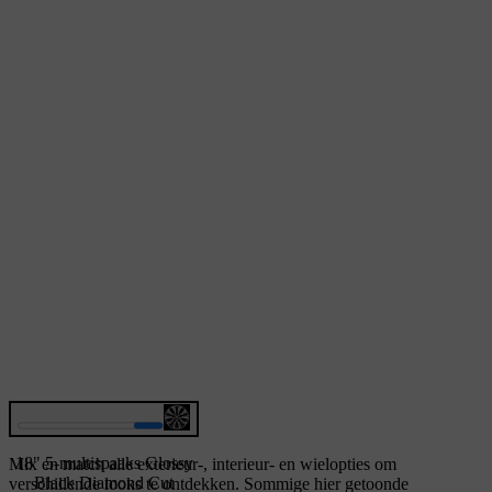
18" 5-multispaaks Glossy
Mix en match alle exterieur-, interieur- en wielopties om
Black Diamond Cut
verschillende looks te ontdekken. Sommige hier getoonde