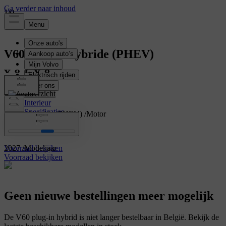
1
1
1
/
/
/
0
0
0
V60
Plug-in hybride (PHEV)
V60
Overzicht
Interieur
Specificaties
Plug-in hybride (PHEV)
/
Motor
Kenmerken
Break
/
Categorie
2027
/
Modeljaar
Voorraad bekijken
Voorraad bekijken
Geen nieuwe bestellingen meer mogelijk
De V60 plug-in hybrid is niet langer bestelbaar in België. Bekijk de