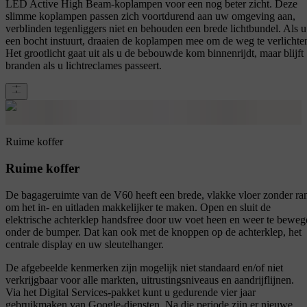
LED Active High Beam-koplampen voor een nog beter zicht. Deze
slimme koplampen passen zich voortdurend aan uw omgeving aan,
verblinden tegenliggers niet en behouden een brede lichtbundel. Als u
een bocht instuurt, draaien de koplampen mee om de weg te verlichte
Het grootlicht gaat uit als u de bebouwde kom binnenrijdt, maar blijft
branden als u lichtreclames passeert.
Ruime koffer
Ruime koffer
De bagageruimte van de V60 heeft een brede, vlakke vloer zonder ra
om het in- en uitladen makkelijker te maken. Open en sluit de
elektrische achterklep handsfree door uw voet heen en weer te beweg
onder de bumper. Dat kan ook met de knoppen op de achterklep, het
centrale display en uw sleutelhanger.
De afgebeelde kenmerken zijn mogelijk niet standaard en/of niet
verkrijgbaar voor alle markten, uitrustingsniveaus en aandrijflijnen.
Via het Digital Services-pakket kunt u gedurende vier jaar
gebruikmaken van Google-diensten. Na die periode zijn er nieuwe