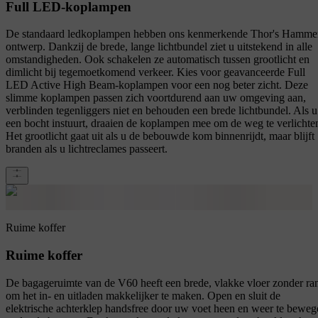
Full LED-koplampen
De standaard ledkoplampen hebben ons kenmerkende Thor's Hamme
ontwerp. Dankzij de brede, lange lichtbundel ziet u uitstekend in alle
omstandigheden. Ook schakelen ze automatisch tussen grootlicht en
dimlicht bij tegemoetkomend verkeer. Kies voor geavanceerde Full
LED Active High Beam-koplampen voor een nog beter zicht. Deze
slimme koplampen passen zich voortdurend aan uw omgeving aan,
verblinden tegenliggers niet en behouden een brede lichtbundel. Als u
een bocht instuurt, draaien de koplampen mee om de weg te verlichte
Het grootlicht gaat uit als u de bebouwde kom binnenrijdt, maar blijft
branden als u lichtreclames passeert.
Ruime koffer
Ruime koffer
De bagageruimte van de V60 heeft een brede, vlakke vloer zonder ra
om het in- en uitladen makkelijker te maken. Open en sluit de
elektrische achterklep handsfree door uw voet heen en weer te beweg