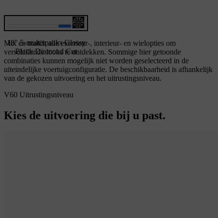
18" 5-multispaaks Glossy
Mix en match alle exterieur-, interieur- en wielopties om
Black Diamond Cut
verschillende looks te ontdekken. Sommige hier getoonde
combinaties kunnen mogelijk niet worden geselecteerd in de
uiteindelijke voertuigconfiguratie. De beschikbaarheid is afhankelijk
van de gekozen uitvoering en het uitrustingsniveau.
V60 Uitrustingsniveau
Kies de uitvoering die bij u past.