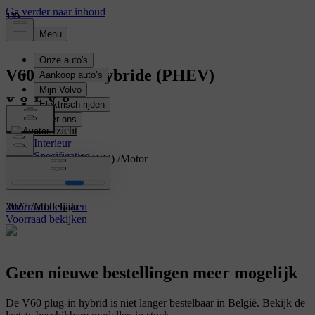
1
1
1
/
/
/
0
0
0
V60
Plug-in hybride (PHEV)
V60
Overzicht
Interieur
Specificaties
Plug-in hybride (PHEV)
/
Motor
Kenmerken
Break
/
Categorie
2027
/
Modeljaar
Voorraad bekijken
Voorraad bekijken
Geen nieuwe bestellingen meer mogelijk
De V60 plug-in hybrid is niet langer bestelbaar in België. Bekijk de