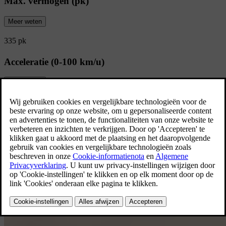
Max. vermogen (pk)
Meer weten
335 pk
Acceleratie (0-100 km/u)
Meer weten
5.4 s
Bekijk alle specificaties