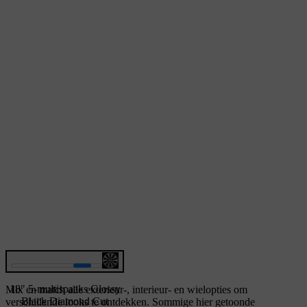
18" 5-multispaaks Glossy
Mix en match alle exterieur-, interieur- en wielopties om
Black Diamond Cut
verschillende looks te ontdekken. Sommige hier getoonde