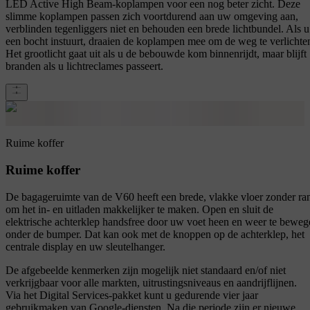
LED Active High Beam-koplampen voor een nog beter zicht. Deze
slimme koplampen passen zich voortdurend aan uw omgeving aan,
verblinden tegenliggers niet en behouden een brede lichtbundel. Als u
een bocht instuurt, draaien de koplampen mee om de weg te verlichte
Het grootlicht gaat uit als u de bebouwde kom binnenrijdt, maar blijft
branden als u lichtreclames passeert.
Ruime koffer
Ruime koffer
De bagageruimte van de V60 heeft een brede, vlakke vloer zonder ra
om het in- en uitladen makkelijker te maken. Open en sluit de
elektrische achterklep handsfree door uw voet heen en weer te beweg
onder de bumper. Dat kan ook met de knoppen op de achterklep, het
centrale display en uw sleutelhanger.
De afgebeelde kenmerken zijn mogelijk niet standaard en/of niet
verkrijgbaar voor alle markten, uitrustingsniveaus en aandrijflijnen.
Via het Digital Services-pakket kunt u gedurende vier jaar
gebruikmaken van Google-diensten. Na die periode zijn er nieuwe