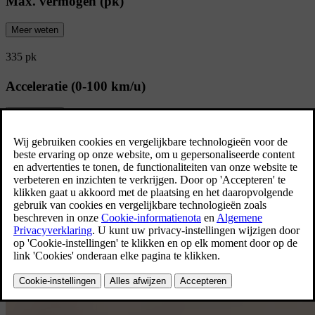
Max. vermogen (pk)
Meer weten
335 pk
Acceleratie (0-100 km/u)
Meer weten
5.4 s
Bekijk alle specificaties