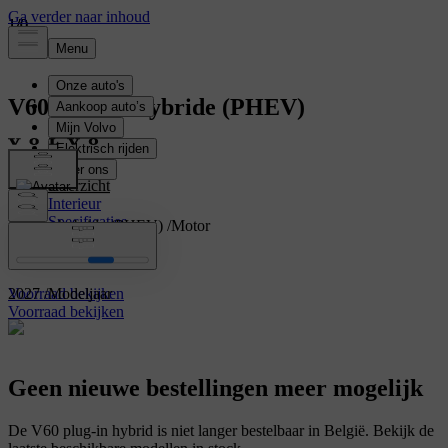
1
1
1
/
/
/
0
0
0
V60
Plug-in hybride (PHEV)
V60
Overzicht
Interieur
Specificaties
Plug-in hybride (PHEV)
/
Motor
Kenmerken
Break
/
Categorie
2027
/
Modeljaar
Voorraad bekijken
Voorraad bekijken
Geen nieuwe bestellingen meer mogelijk
De V60 plug-in hybrid is niet langer bestelbaar in België. Bekijk de