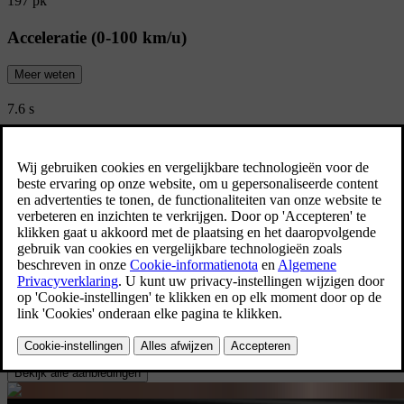
197 pk
Acceleratie (0-100 km/u)
Meer weten
7.6 s
CO2-emissie (Gecombineerd)
143 g/km
Bekijk alle specificaties
Limited Edition
Ontdek de Volvo V60 Limited Editions
Ontdek de Volvo V60 Limited Editions beschikbaar voor zowel
particulieren als professionelen.
Bekijk alle aanbiedingen