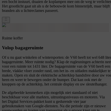
een bocht instuurt, draaien de koplampen mee om de weg te verlichte
Het grootlicht gaat uit als u de bebouwde kom binnenrijdt, maar blijft
branden als u lichtreclames passeert.
Ruime koffer
Volop bagageruimte
Of u nu gaat winkelen of wintersporten: de V60 heeft tot wel 648 lite
bagageruimte. Meer ruimte nodig? Klap de rugleuningen achterin nee
voor een ruimte tot 1431 liter. De bagageruimte van de V60 heeft een
brede, vlakke vloer zonder rand, om het in- en uitladen makkelijker te
maken. Open en sluit de elektrische achterklep handsfree door uw voe
heen en weer te bewegen onder de bumper. Dat kan ook met de
knoppen op de achterklep, het centrale display en uw sleutelhanger.
De afgebeelde kenmerken zijn mogelijk niet standaard of niet
beschikbaar voor alle markten, uitrustingsniveaus en motoren. Via
het Digital Services-pakket kunt u gedurende vier jaar
gebruikmaken van Google-diensten. Na die periode zijn er nieuwe
voorwaarden en kosten van toepassing als u ervoor kiest om te