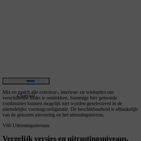
Mix en match alle exterieur-, interieur- en wielopties om
Charcoal
verschillende looks te ontdekken. Sommige hier getoonde
combinaties kunnen mogelijk niet worden geselecteerd in de
uiteindelijke voertuigconfiguratie. De beschikbaarheid is afhankelijk
van de gekozen uitvoering en het uitrustingsniveau.
V60 Uitrustingsniveaus
Vergelijk versies en uitrustingsniveaus.