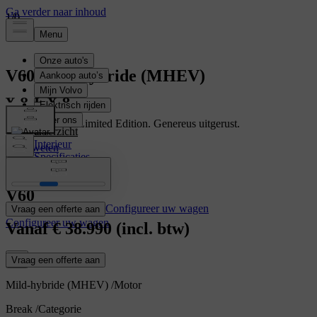
1
1
/
/
0
0
V60
Mild-hybride (MHEV)
Ontdek de V60 Limited Edition. Genereus uitgerust.
Overzicht
Interieur
Meer weten
Specificaties
Kenmerken
V60
Configureer uw wagen
Vraag een offerte aan
Configureer uw wagen
Vanaf
€ 38.990
(incl. btw)
Vraag een offerte aan
Mild-hybride (MHEV)
/
Motor
Break
/
Categorie