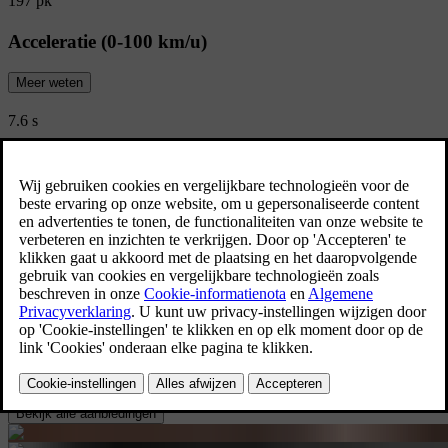
197 pk
Acceleratie (0-100 km/u)
Meer weten
7.6 s
CO2-emissie (Gecombineerd)
143 g/km
Bekijk alle specificaties
Limited Edition
Ontdek de Volvo V60 Limited Editions
Ontdek de Volvo V60 Limited Editions beschikbaar voor zowel
particulieren als professionelen.
Bekijk alle aanbiedingen