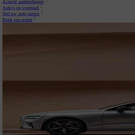
Actuele aanbiedingen
Auto's op voorraad
Stel uw auto samen
Boek een testrit