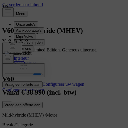
1
1
/
/
0
0
V60
Mild-hybride (MHEV)
Ontdek de V60 Limited Edition. Genereus uitgerust.
Overzicht
Interieur
Meer weten
Specificaties
Kenmerken
V60
Configureer uw wagen
Vraag een offerte aan
Configureer uw wagen
Vanaf
€ 38.990
(incl. btw)
Vraag een offerte aan
Mild-hybride (MHEV)
/
Motor
Break
/
Categorie