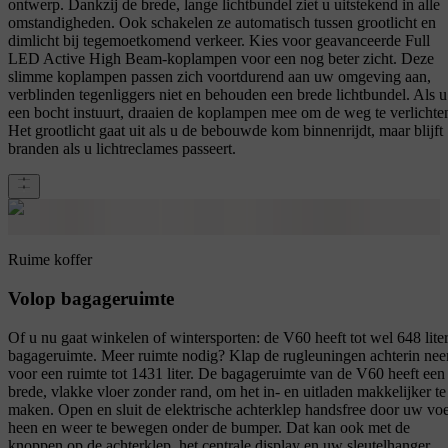
ontwerp. Dankzij de brede, lange lichtbundel ziet u uitstekend in alle
omstandigheden. Ook schakelen ze automatisch tussen grootlicht en
dimlicht bij tegemoetkomend verkeer. Kies voor geavanceerde Full
LED Active High Beam-koplampen voor een nog beter zicht. Deze
slimme koplampen passen zich voortdurend aan uw omgeving aan,
verblinden tegenliggers niet en behouden een brede lichtbundel. Als u
een bocht instuurt, draaien de koplampen mee om de weg te verlichte
Het grootlicht gaat uit als u de bebouwde kom binnenrijdt, maar blijft
branden als u lichtreclames passeert.
Ruime koffer
Volop bagageruimte
Of u nu gaat winkelen of wintersporten: de V60 heeft tot wel 648 lite
bagageruimte. Meer ruimte nodig? Klap de rugleuningen achterin nee
voor een ruimte tot 1431 liter. De bagageruimte van de V60 heeft een
brede, vlakke vloer zonder rand, om het in- en uitladen makkelijker te
maken. Open en sluit de elektrische achterklep handsfree door uw voe
heen en weer te bewegen onder de bumper. Dat kan ook met de
knoppen op de achterklep, het centrale display en uw sleutelhanger.