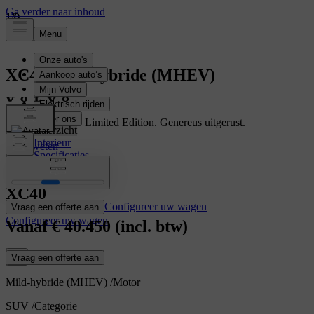
1
1
1
/
/
/
0
0
0
XC40
Mild-hybride (MHEV)
Ontdek de XC40 Limited Edition. Genereus uitgerust.
Overzicht
Interieur
Meer weten
Specificaties
Kenmerken
XC40
Configureer uw wagen
Vraag een offerte aan
Configureer uw wagen
Vanaf
€ 40.450
(incl. btw)
Vraag een offerte aan
Mild-hybride (MHEV)
/
Motor
SUV
/
Categorie