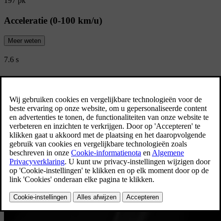
197 pk
Acceleratie (0-100 km/u)
Meer weten
7.6 s
CO2-emissie (Gecombineerd)
150 g/km
Bekijk alle specificaties
Limited Edition
Ontdek de Volvo XC40 Limited Editions
Ontdek de Volvo XC40 Limited Editions beschikbaar voor zowel
particulieren als professionelen.
Bekijk alle aanbiedingen