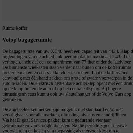
Ruime koffer
Volop bagageruimte
De bagageruimte van uw XC40 heeft een capaciteit van 443 l. Klap 
rugleuningen van de achterbank neer om dat tot maximaal 1 432 l te
verhogen, inclusief een compartiment van 77 liter onder de laadvloer.
De binnenste wielkasten staan verder naar buiten om de kofferruimte
breder te maken en een vlakke vloer te creëren. Laat de koffervloer
eenvoudig met één hand zakken om grote of zware voorwerpen in de
auto te laden. De elektrisch bedienbare achterklep opent met een druk
op de knop buiten de auto of op het centrale display. Bij hogere
uitrustingsniveaus kunt u ook uw sleutelhanger of de Volvo Cars app
gebruiken.
De afgebeelde kenmerken zijn mogelijk niet standaard en/of niet
verkrijgbaar voor alle markten, uitrustingsniveaus en aandrijflijnen.
Via het Digital Services-pakket kunt u gedurende vier jaar
gebruikmaken van Google-diensten. Na die periode zijn er nieuwe
voorwaarden en kosten van toepassing als u ervoor kiest om te