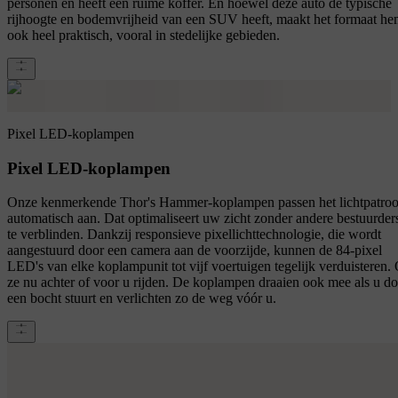
personen en heeft een ruime koffer. En hoewel deze auto de typische
rijhoogte en bodemvrijheid van een SUV heeft, maakt het formaat h
ook heel praktisch, vooral in stedelijke gebieden.
Pixel LED-koplampen
Pixel LED-koplampen
Onze kenmerkende Thor's Hammer-koplampen passen het lichtpatro
automatisch aan. Dat optimaliseert uw zicht zonder andere bestuurder
te verblinden. Dankzij responsieve pixellichttechnologie, die wordt
aangestuurd door een camera aan de voorzijde, kunnen de 84-pixel
LED's van elke koplampunit tot vijf voertuigen tegelijk verduisteren.
ze nu achter of voor u rijden. De koplampen draaien ook mee als u d
een bocht stuurt en verlichten zo de weg vóór u.