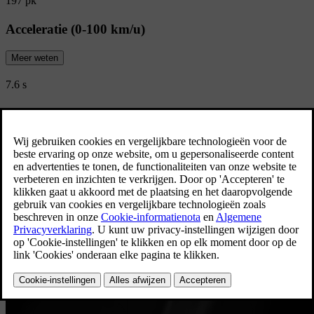
197 pk
Acceleratie (0-100 km/u)
Meer weten
7.6 s
CO2-emissie (Gecombineerd)
150 g/km
Bekijk alle specificaties
Limited Edition
Ontdek de Volvo XC40 Limited Editions
Ontdek de Volvo XC40 Limited Editions beschikbaar voor zowel
particulieren als professionelen.
Bekijk alle aanbiedingen