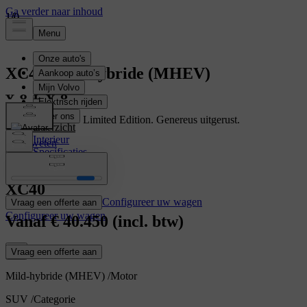
1
1
1
/
/
/
0
0
0
XC40
Mild-hybride (MHEV)
Ontdek de XC40 Limited Edition. Genereus uitgerust.
Overzicht
Interieur
Meer weten
Specificaties
Kenmerken
XC40
Configureer uw wagen
Vraag een offerte aan
Configureer uw wagen
Vanaf
€ 40.450
(incl. btw)
Vraag een offerte aan
Mild-hybride (MHEV)
/
Motor
SUV
/
Categorie