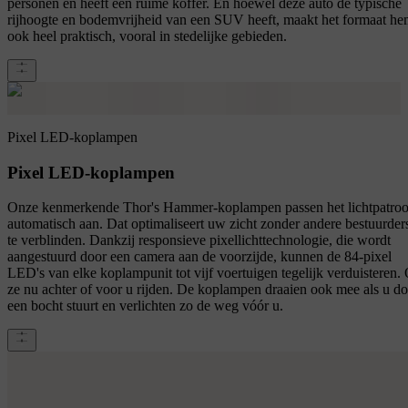
personen en heeft een ruime koffer. En hoewel deze auto de typische
rijhoogte en bodemvrijheid van een SUV heeft, maakt het formaat h
ook heel praktisch, vooral in stedelijke gebieden.
Pixel LED-koplampen
Pixel LED-koplampen
Onze kenmerkende Thor's Hammer-koplampen passen het lichtpatro
automatisch aan. Dat optimaliseert uw zicht zonder andere bestuurder
te verblinden. Dankzij responsieve pixellichttechnologie, die wordt
aangestuurd door een camera aan de voorzijde, kunnen de 84-pixel
LED's van elke koplampunit tot vijf voertuigen tegelijk verduisteren.
ze nu achter of voor u rijden. De koplampen draaien ook mee als u d
een bocht stuurt en verlichten zo de weg vóór u.