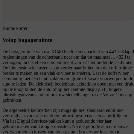
Ruime koffer
Volop bagageruimte
De bagageruimte van uw XC40 heeft een capaciteit van 443 l. Klap 
rugleuningen van de achterbank neer om dat tot maximaal 1 432 l te
verhogen, inclusief een compartiment van 77 liter onder de laadvloer.
De binnenste wielkasten staan verder naar buiten om de kofferruimte
breder te maken en een vlakke vloer te creëren. Laat de koffervloer
eenvoudig met één hand zakken om grote of zware voorwerpen in de
auto te laden. De elektrisch bedienbare achterklep opent met een druk
op de knop buiten de auto of op het centrale display. Bij hogere
uitrustingsniveaus kunt u ook uw sleutelhanger of de Volvo Cars app
gebruiken.
De afgebeelde kenmerken zijn mogelijk niet standaard en/of niet
verkrijgbaar voor alle markten, uitrustingsniveaus en aandrijflijnen.
Via het Digital Services-pakket kunt u gedurende vier jaar
gebruikmaken van Google-diensten. Na die periode zijn er nieuwe
voorwaarden en kosten van toepassing als u ervoor kiest om te