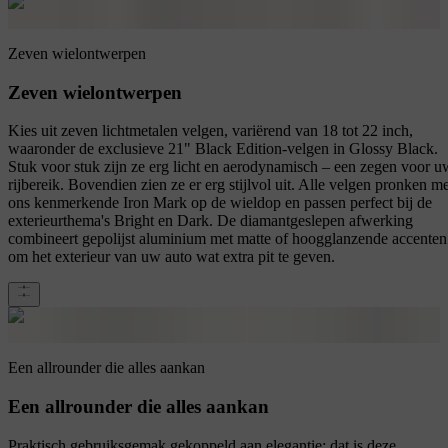
Zeven wielontwerpen
Zeven wielontwerpen
Kies uit zeven lichtmetalen velgen, variërend van 18 tot 22 inch,
waaronder de exclusieve 21" Black Edition-velgen in Glossy Black.
Stuk voor stuk zijn ze erg licht en aerodynamisch – een zegen voor u
rijbereik. Bovendien zien ze er erg stijlvol uit. Alle velgen pronken me
ons kenmerkende Iron Mark op de wieldop en passen perfect bij de
exterieurthema's Bright en Dark. De diamantgeslepen afwerking
combineert gepolijst aluminium met matte of hoogglanzende accenten
om het exterieur van uw auto wat extra pit te geven.
Een allrounder die alles aankan
Een allrounder die alles aankan
Praktisch gebruiksgemak gekoppeld aan elegantie: dat is deze