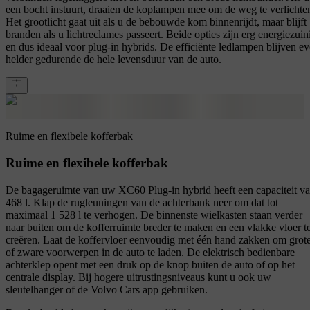
een bocht instuurt, draaien de koplampen mee om de weg te verlichte
Het grootlicht gaat uit als u de bebouwde kom binnenrijdt, maar blijft
branden als u lichtreclames passeert. Beide opties zijn erg energiezuin
en dus ideaal voor plug-in hybrids. De efficiënte ledlampen blijven e
helder gedurende de hele levensduur van de auto.
Ruime en flexibele kofferbak
Ruime en flexibele kofferbak
De bagageruimte van uw XC60 Plug-in hybrid heeft een capaciteit v
468 l. Klap de rugleuningen van de achterbank neer om dat tot
maximaal 1 528 l te verhogen. De binnenste wielkasten staan verder
naar buiten om de kofferruimte breder te maken en een vlakke vloer t
creëren. Laat de koffervloer eenvoudig met één hand zakken om grot
of zware voorwerpen in de auto te laden. De elektrisch bedienbare
achterklep opent met een druk op de knop buiten de auto of op het
centrale display. Bij hogere uitrustingsniveaus kunt u ook uw
sleutelhanger of de Volvo Cars app gebruiken.