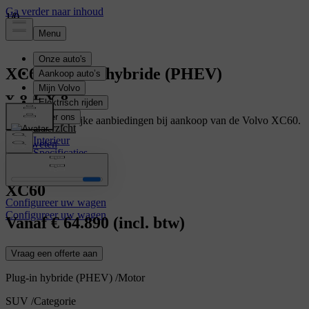
1
1
1
/
/
/
0
0
0
XC60
Plug-in hybride (PHEV)
Geniet van tijdelijke aanbiedingen bij aankoop van de Volvo XC60.
Overzicht
Interieur
Meer weten
Specificaties
Kenmerken
XC60
Configureer uw wagen
Configureer uw wagen
Vanaf
€ 64.890
(incl. btw)
Vraag een offerte aan
Plug-in hybride (PHEV)
/
Motor
SUV
/
Categorie