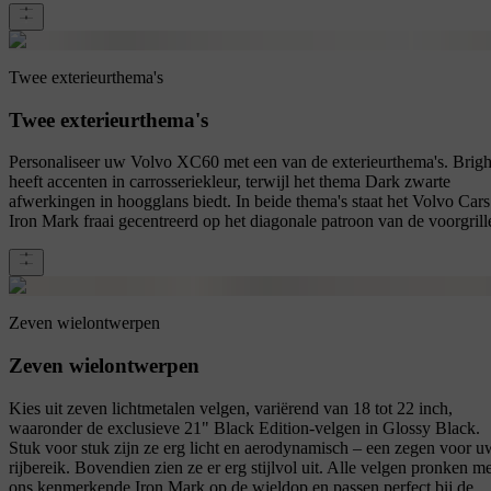
Twee exterieurthema's
Twee exterieurthema's
Personaliseer uw Volvo XC60 met een van de exterieurthema's. Brigh
heeft accenten in carrosseriekleur, terwijl het thema Dark zwarte
afwerkingen in hoogglans biedt. In beide thema's staat het Volvo Cars
Iron Mark fraai gecentreerd op het diagonale patroon van de voorgrill
Zeven wielontwerpen
Zeven wielontwerpen
Kies uit zeven lichtmetalen velgen, variërend van 18 tot 22 inch,
waaronder de exclusieve 21" Black Edition-velgen in Glossy Black.
Stuk voor stuk zijn ze erg licht en aerodynamisch – een zegen voor u
rijbereik. Bovendien zien ze er erg stijlvol uit. Alle velgen pronken me
ons kenmerkende Iron Mark op de wieldop en passen perfect bij de