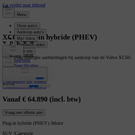
1
1
/
/
0
0
XC60
Plug-in hybride (PHEV)
Overzicht
Geniet van tijdelijke aanbiedingen bij aankoop van de Volvo XC60.
Interieur
Specificaties
Meer weten
Kenmerken
Configureer uw wagen
XC60
Configureer uw wagen
Vanaf
€ 64.890
(incl. btw)
Vraag een offerte aan
Plug-in hybride (PHEV)
/
Motor
SUV
/
Categorie