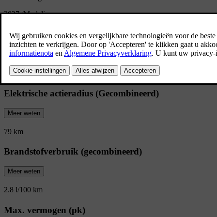
2027
/
Modeljaar
Overzicht van de XC60
Veiligheid. Veelzijdigheid. Stijl. Een SUV 
wat het leven op uw pad brengt.
Elektrische actieradius (Gecombineerd)
Meer weten
79 km
Brandstofverbruik (gecombineerd)
Meer weten
2.8 l/100 km
Max. vermogen (pk)