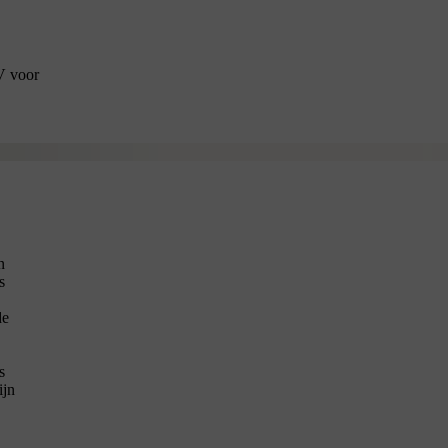
V voor
n
s
de
s
ijn