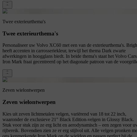
Twee exterieurthema's
Twee exterieurthema's
Personaliseer uw Volvo XC60 met een van de exterieurthema's. Brigh
heeft accenten in carrosseriekleur, terwijl het thema Dark zwarte
afwerkingen in hoogglans biedt. In beide thema's staat het Volvo Cars
Iron Mark fraai gecentreerd op het diagonale patroon van de voorgrill
Zeven wielontwerpen
Zeven wielontwerpen
Kies uit zeven lichtmetalen velgen, variërend van 18 tot 22 inch,
waaronder de exclusieve 21" Black Edition-velgen in Glossy Black.
Stuk voor stuk zijn ze erg licht en aerodynamisch – een zegen voor u
rijbereik. Bovendien zien ze er erg stijlvol uit. Alle velgen pronken me
ons kenmerkende Iron Mark op de wieldop en passen perfect bij de