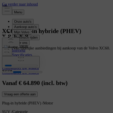
1
1
1
/
/
/
0
0
0
XC60
Plug-in hybride (PHEV)
Overzicht
Geniet van tijdelijke aanbiedingen bij aankoop van de Volvo XC60.
Interieur
Specificaties
Meer weten
Kenmerken
Configureer uw wagen
XC60
Configureer uw wagen
Vanaf
€ 64.890
(incl. btw)
Vraag een offerte aan
Plug-in hybride (PHEV)
/
Motor
SUV
/
Categorie