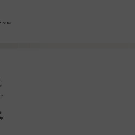
V voor
n
s
de
s
ijn