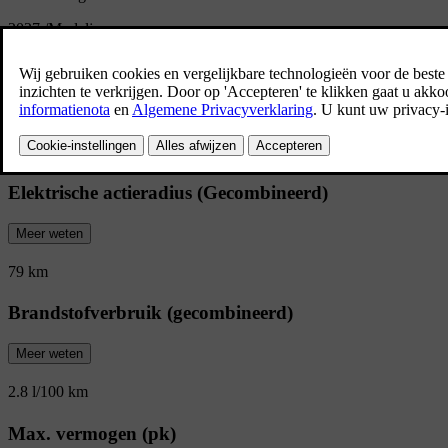
2027
/
Modeljaar
Overzicht van de XC60
Veiligheid. Veelzijdigheid. Stijl. Een SUV 
wat het leven op uw pad brengt.
Elektrische actieradius (Gecombineerd)
Meer weten
79 km
Brandstofverbruik (gecombineerd)
Meer weten
2.8 l/100 km
Max. vermogen (pk)