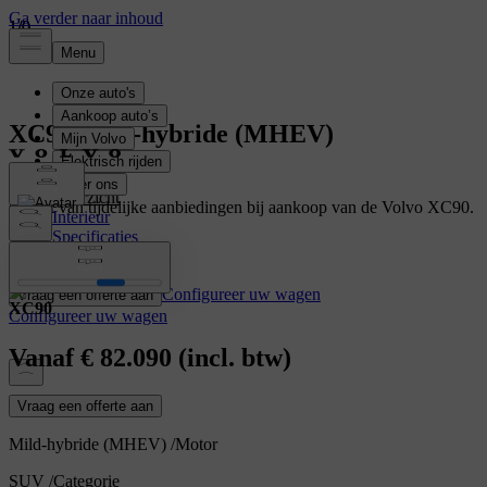
1
1
1
/
/
/
0
0
0
XC90
Mild-hybride (MHEV)
Overzicht
Geniet van tijdelijke aanbiedingen bij aankoop van de Volvo XC90.
Interieur
Specificaties
Meer weten
Kenmerken
Configureer uw wagen
Vraag een offerte aan
XC90
Configureer uw wagen
Vanaf
€ 82.090
(incl. btw)
Vraag een offerte aan
Mild-hybride (MHEV)
/
Motor
SUV
/
Categorie