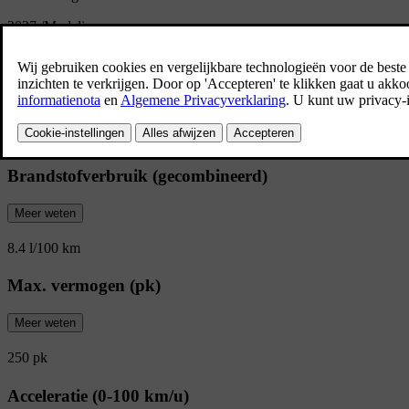
2027
/
Modeljaar
Overzicht van de XC90
Volop ruimte, klaar voor elke situatie. De
zitplaatsen biedt alle gemak en comfort.
Brandstofverbruik (gecombineerd)
Meer weten
8.4 l/100 km
Max. vermogen (pk)
Meer weten
250 pk
Acceleratie (0-100 km/u)