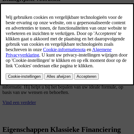
U kiest vrij het model en de opties van uw Volvo.
Gedurende de duurtijd van het contract betaalt u een vast bedrag
per maand.
Volledige budgetcontrole.
De maandelijkse afbetalingen houden uw spaarreserve intact.
U bent eigenaar van de wagen. Daarnaast kan u uw financiering
combineren met een interessante BA-verzekering en
omniumverzekering via Volvo Car Insurance.
Rechtstreeks via uw Volvo-verdeler
Uw Volvo-verdeler ontzorgt u en begeleidt u naar de beste oplossing
op uw maat. Neem contact op met uw Volvo-verdeler voor meer
informatie. Hij helpt u bij het bepalen van uw ideale formule, op
basis van uw wensen en behoeften.
Vind een verdeler
Eigenschappen Klassieke Financiering