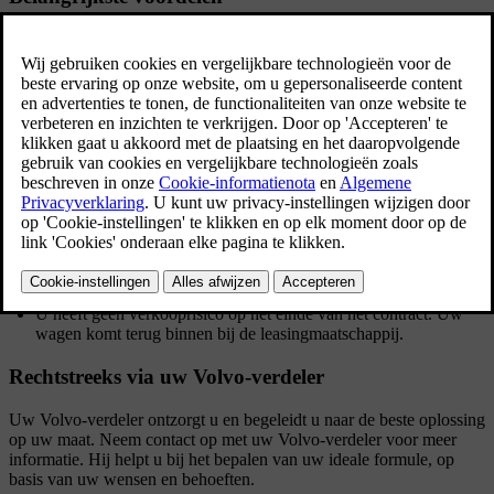
Alle diensten verbonden aan de wagen in één contract, op uw maat.
Een eenvoudige administratie: alle autokosten gecentraliseerd in
1 factuur per maand.
Vaste, lage kosten.
Volledige budgetcontrole.
De maandelijkse betalingen sparen uw kredietlijnen.
Alle autouitgaven worden als kost geboekt.
Banden: ongelimiteerd en te vervangen bij uw Volvo-verdeler.
Vaste lage Bonus/Malusgraad, dus geen attest nodig en
aantrekkelijke premie.
Flexibele duurtijden en kilometrages.
De wagen wordt ingeschreven op naam van de
leasingmaatschappij.
U heeft geen verkooprisico op het einde van het contract. Uw
wagen komt terug binnen bij de leasingmaatschappij.
Rechtstreeks via uw Volvo-verdeler
Uw Volvo-verdeler ontzorgt u en begeleidt u naar de beste oplossing
op uw maat. Neem contact op met uw Volvo-verdeler voor meer
informatie. Hij helpt u bij het bepalen van uw ideale formule, op
basis van uw wensen en behoeften.