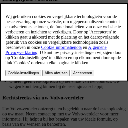
Alle diensten verbonden aan de wagen in één contract, op uw maat.
Een eenvoudige administratie: alle autokosten gecentraliseerd in
1 factuur per maand.
Vaste, lage kosten.
Volledige budgetcontrole.
De maandelijkse betalingen sparen uw kredietlijnen.
Alle autouitgaven worden als kost geboekt.
Banden: ongelimiteerd en te vervangen bij uw Volvo-verdeler.
Vaste lage Bonus/Malusgraad, dus geen attest nodig en
aantrekkelijke premie.
Flexibele duurtijden en kilometrages.
De wagen wordt ingeschreven op naam van de
leasingmaatschappij.
U heeft geen verkooprisico op het einde van het contract. Uw
wagen komt terug binnen bij de leasingmaatschappij.
Rechtstreeks via uw Volvo-verdeler
Uw Volvo-verdeler ontzorgt u en begeleidt u naar de beste oplossing
op uw maat. Neem contact op met uw Volvo-verdeler voor meer
informatie. Hij helpt u bij het bepalen van uw ideale formule, op
basis van uw wensen en behoeften.