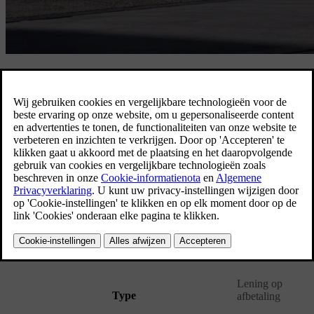
De voordelen
Kies zelf uw voorschot en restwaarde op het einde van het contract.
Profiteer van een interessante maandelijkse aflossing. Kies op het
einde van het contract of u uw Volvo behoudt, teruggeeft aan uw
verdeler, of het contract vernieuwt voor een nieuwe Volvo.
Contacteer uw verdeler
Eigenschappen Ballonfinanciering
Lening op
Type
afbetaling