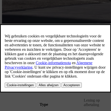
Belangrijkste voordelen
U houdt steeds uw budget onder controle. Tijdens de volledige
duurtijd van het contract betaalt u een vast bedrag per maand; zo
blijft uw spaarreserve intact.
Contacteer uw verdeler
Eigenschappen Klassieke financiering
Lening op
Type
afbetaling