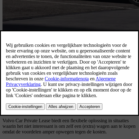
All-in-one formule
Rijdt u weinig? Of net heel veel? Verkiest u een kort contract, of net
een langere overeenkomst? U bepaalt. Kies uw servicepakket en
opties, teken uw contract en geniet van het leven achter het stuur
van uw nieuwe Volvo.
Contacteer uw verdeler
Belangrijkste voordelen
Volvo Car Private Lease biedt een flexibele oplossing in situaties
waarin het niet interessant is om zelf een (extra) wagen aan te kopen
omdat de voordelen amper opwegen tegen de kosten.