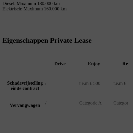
Diesel: Maximum 180.000 km
Elektrisch: Maximum 160.000 km
Eigenschappen Private Lease
Drive
Enjoy
Rela
Schadevrijstelling
/
t.e.m € 500
t.e.m € 75
einde contract
/
Categorie A
Categorie
Vervangwagen