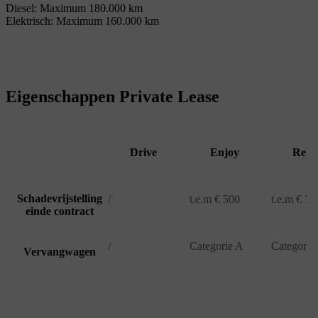
Diesel: Maximum 180.000 km
Elektrisch: Maximum 160.000 km
Eigenschappen Private Lease
Drive
Enjoy
Rela
Schadevrijstelling
/
t.e.m € 500
t.e.m € 75
einde contract
/
Categorie A
Categorie
Vervangwagen