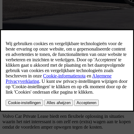
All-in-one formule
Rijdt u weinig? Of net heel veel? Verkiest u een kort contract, of net
een langere overeenkomst? U bepaalt. Kies uw servicepakket en
opties, teken uw contract en geniet van het leven achter het stuur
van uw nieuwe Volvo.
Contacteer uw verdeler
Belangrijkste voordelen
Volvo Car Private Lease biedt een flexibele oplossing in situaties
waarin het niet interessant is om zelf een (extra) wagen aan te kopen
omdat de voordelen amper opwegen tegen de kosten.