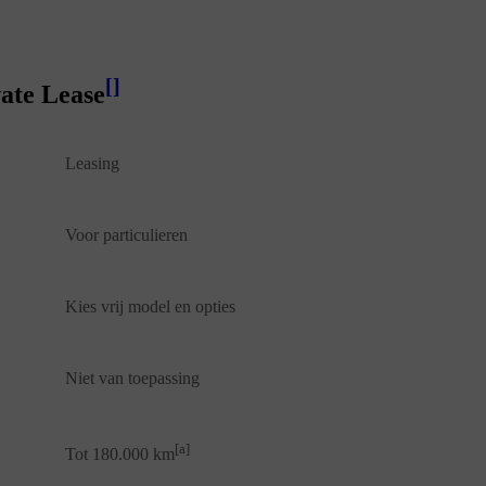
[
]
ate Lease
Leasing
Voor particulieren
Kies vrij model en opties
Niet van toepassing
[a]
Tot 180.000 km