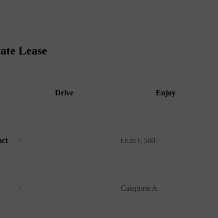
ate Lease
Drive
Enjoy
act
/
t.e.m € 500
/
Categorie A