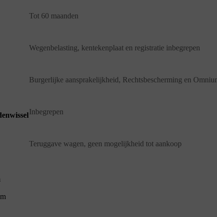
Tot 60 maanden
Wegenbelasting, kentekenplaat en registratie inbegrepen
Burgerlijke aansprakelijkheid, Rechtsbescherming en Omniu
Inbegrepen
denwissel
Teruggave wagen, geen mogelijkheid tot aankoop
m
km