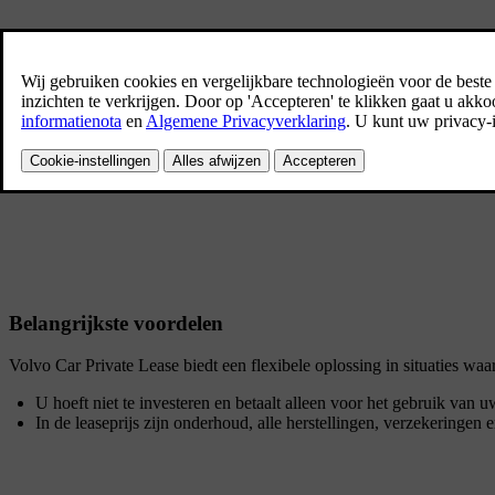
All-in-one formule
Rijdt u weinig? Of net heel veel? Verkiest u een kort contract, of ne
nieuwe Volvo.
Contacteer uw verdeler
Belangrijkste voordelen
Volvo Car Private Lease biedt een flexibele oplossing in situaties wa
U hoeft niet te investeren en betaalt alleen voor het gebruik van
In de leaseprijs zijn onderhoud, alle herstellingen, verzekeringen 