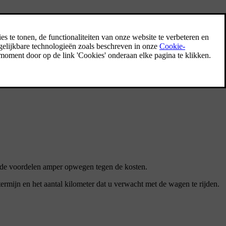
 teken uw contract en geniet van het leven achter het stuur van uw
dat de voordelen amper opwegen tegen de kosten.
ermijn en het aantal kilometer dat u verwacht met de wagen te rijden.