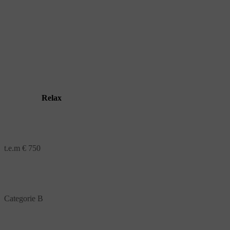
Relax
t.e.m € 750
Categorie B