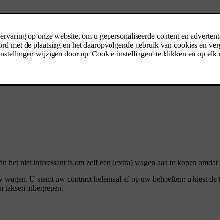
t een langere overeenkomst? U bepaalt. Kies uw servicepakket en opties,
arin het niet interessant is om zelf een (extra) wagen aan te kopen om
 uw wagen. U stemt uw contract helemaal af op uw behoeften: u kiest de t
en taksen inbegrepen.