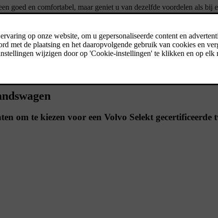
leen goed en comfortabel, maar geniet u van dezelfde voordelen als bi
gecontroleerd op meer dan 150 punten. Geniet van het beste dat Volvo te 
handswagen
ten om te kiezen voor een Volvo Selekt gecertificeerd