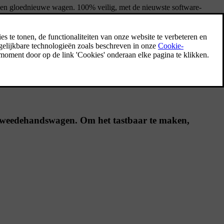
j een gloednieuwe wagen. 100% veilig, met de nieuwste software-
bieden heeft.
e tweedehandswagen. Om het tastbaar te maken,