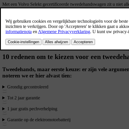
Met een Volvo Selekt gecertificeerde tweedehandswagen zit u niet al
updates, tot 2 jaar garantie, gratis pechverhelping, inruilgarantie en 
Bekijk het aanbod tweedehandswagens
10 redenen om te kiezen voor een tweede
Tweedehands, maar eerste keuze: er zijn vele argumen
noteren we er hier alvast tien:
Grondig gecontroleerd
Tot 2 jaar garantie
1 jaar gratis pechverhelping
Garantie op de elektromotorbatterij