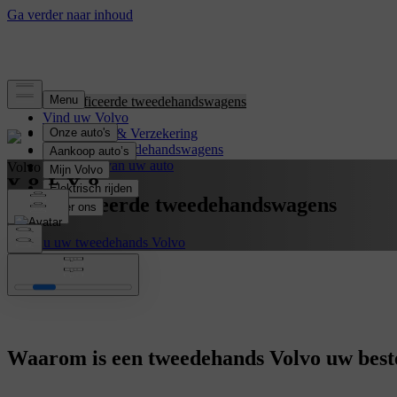
Gecertificeerde tweedehandswagens
Vind uw Volvo
Financiering & Verzekering
Elektrische tweedehandswagens
Overname van uw auto
Volvo Selekt
Gecertificeerde tweedehandswagens
Kies nu uw tweedehands Volvo
Waarom is een tweedehands Volvo uw best