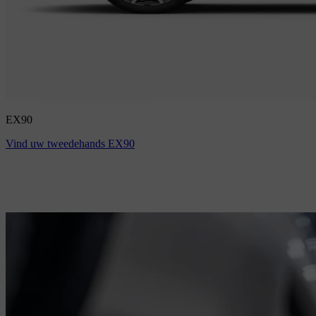
EX90
Vind uw tweedehands EX90