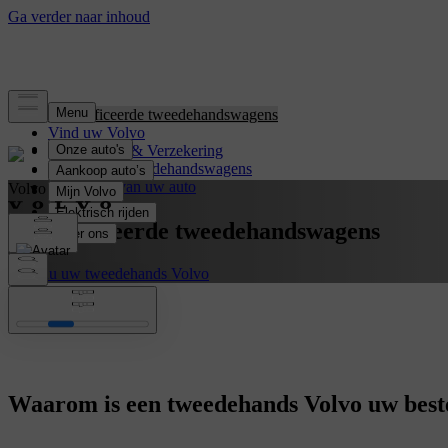
Gecertificeerde tweedehandswagens
Vind uw Volvo
Financiering & Verzekering
Elektrische tweedehandswagens
Overname van uw auto
Volvo Selekt
Gecertificeerde tweedehandswagens
Kies nu uw tweedehands Volvo
Waarom is een tweedehands Volvo uw best