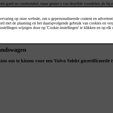
leen goed en comfortabel, maar geniet u van dezelfde voordelen als bi
gecontroleerd op meer dan 150 punten. Geniet van het beste dat Volvo te 
handswagen
ten om te kiezen voor een Volvo Selekt gecertificeerd