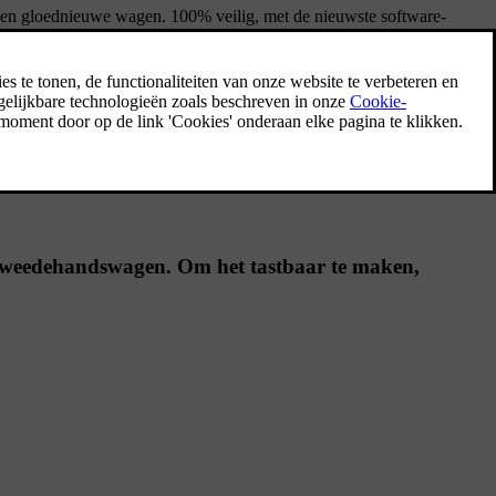
j een gloednieuwe wagen. 100% veilig, met de nieuwste software-
bieden heeft.
e tweedehandswagen. Om het tastbaar te maken,