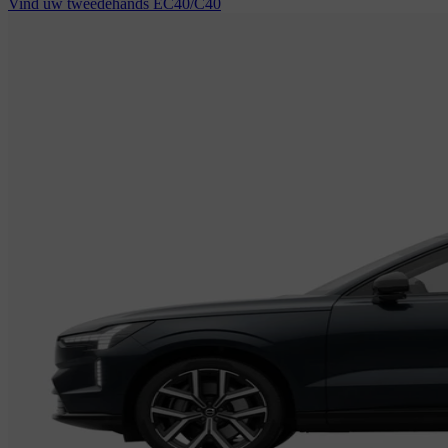
Vind uw tweedehands EC40/C40