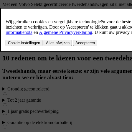
Met een Volvo Selekt gecertificeerde tweedehandswagen zit u niet al
updates, tot 2 jaar garantie, gratis pechverhelping, inruilgarantie en 
Bekijk het aanbod tweedehandswagens
10 redenen om te kiezen voor een tweede
Tweedehands, maar eerste keuze: er zijn vele argumen
noteren we er hier alvast tien:
Grondig gecontroleerd
Tot 2 jaar garantie
1 jaar gratis pechverhelping
Garantie op de elektromotorbatterij