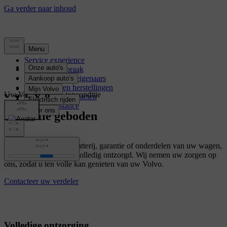
Service experience
Boek een afspraak
Voordelen voor eigenaars
Onderhoud en herstellingen
Uw Volvo altijd in topconditie
Onderhoudscontracten
Volvo Assistance
Garantie geboden
Of het nu gaat om de batterij, garantie of onderdelen van uw wagen,
bij ons wordt u steeds volledig ontzorgd. Wij nemen uw zorgen op
ons, zodat u ten volle kan genieten van uw Volvo.
Contacteer uw verdeler
Volledige ontzorging