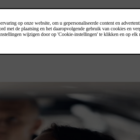
e fabrieksgarantie verlengen. U hebt de keuze uit één, twee of drie ext
m contact op met uw Volvo-verdeler voor meer informatie.