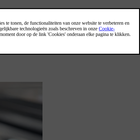
ra jaren fabrieksgarantie. Zo vermijdt u onverwachte kosten tot vijf