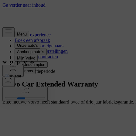
Service experience
Boek een afspraak
Voordelen voor eigenaars
Onderhoud en herstellingen
Onderhoudscontracten
Volvo Assistance
Verleng uw garantieperiode
Volvo Car Extended Warranty
Elke nieuwe Volvo heeft standaard twee of drie jaar fabrieksgarantie