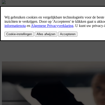
Geen onverwachte kosten
Bij de aankoop van een nieuwe Volvo kunt u tot 30 dagen na levering d
jaar na uw aankoop en kunt u met een gerust gemoed de baan op. Nee
Contacteer uw verdeler
Bekijk tarieven