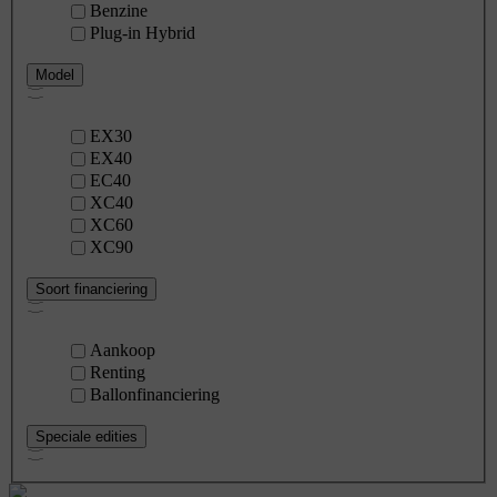
Benzine
Plug-in Hybrid
Model
EX30
EX40
EC40
XC40
XC60
XC90
Soort financiering
Aankoop
Renting
Ballonfinanciering
Speciale edities