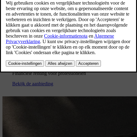
Bekijk de aanbieding
EX30
EX30 P5 Long Range Plus Black Edition vanaf € 399
[
3
]
excl. btw / maand.
Financiële renting voor professionelen
Bekijk de aanbieding