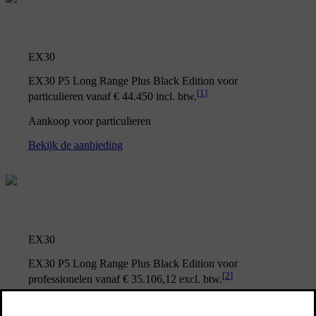
EX30
EX30 P5 Long Range Plus Black Edition voor
[
1
]
particulieren vanaf € 44.450 incl. btw.
Aankoop voor particulieren
Bekijk de aanbieding
EX30
EX30 P5 Long Range Plus Black Edition voor
[
2
]
professionelen vanaf € 35.106,12 excl. btw.
Aankoop voor professionelen