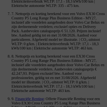
Elektriciteitsverbruik WLTP: 17,1 - 18,3 kWh/100 km |
Elektrische autonomie WLTP: 335 - 475 km.
7. Nettoprijs en korting berekend voor een Volvo EX30 Cross
Country P5 Long Range Plus Business Edition - MY27,
inclusief alle voordelen aangeboden door Volvo Car Belux en
zijn deelnemende verdelers; exclusief opties en Delivery
Pack. Aanbevolen catalogusprijs € 51.120. Prijzen inclusief
btw. Aanbod geldig tot en met 31/08/2026. Aanbod voor
particulieren. Afgebeeld model ter illustratie. | CO₂-uitstoot
WLTP: 0 g/km. | Elektriciteitsverbruik WLTP: 17,1 - 18,3
kWh/100 km | Elektrische autonomie WLTP: 463 km.
8. Nettoprijs en korting berekend voor een EX30 Cross
Country P5 Long Range Plus Business Edition - MY27,
inclusief alle voordelen aangeboden door Volvo Car Belux en
zijn deelnemende verdelers. Aanbevolen catalogusprijs €
42.247,93. Prijzen exclusief btw. Aanbod voor
professionelen, geldig tot en met 31/08/2026. Afgebeeld
model ter illustratie. | CO₂-uitstoot WLTP: 0 g/km. |
Elektriciteitsverbruik WLTP: 17,1 - 18,3 kWh/100 km |
Elektrische autonomie WLTP: 463 km.
9.
Financiële Renting
: Offerte Financiële Renting voor een
Volvo EX30 Cross Country P5 Long Range Plus Business