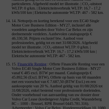
particulieren. Afgebeeld model ter illustratie. | CO₂-uitstoot
WLTP: 0 g/km. | Elektriciteitsverbruik WLTP: 16,7 - 17,2
kWh/100 km | Elektrische autonomie WLTP: 467 - 582 km.
14. Nettoprijs en korting berekend voor een EC40 Single
Motor Core Business Edition - MY27, inclusief alle
voordelen aangeboden door Volvo Car Belux en zijn
deelnemende verdelers. Aanbevolen catalogusprijs €
46.330,58. Prijzen exclusief btw. Aanbod voor
professionelen, geldig tot en met 31/08/2026. Afgebeeld
model ter illustratie. | CO₂-uitstoot WLTP: 0 g/km. |
Elektriciteitsverbruik WLTP: 16,7 - 17,2 kWh/100 km |
Elektrische autonomie WLTP: 467 - 582 km.
15.
Financiële Renting
: Offerte Financiële Renting voor een
Volvo EC40 Single Motor Core Business Edition - MY27
vanaf € 485 excl. BTW per maand. Catalogusprijs €
45.892,56 (Excl. BTW), Offerte op basis van 60 maanden
met een voorschot van € 7.687,50 (BTW Excl.) en een
aankoopoptie van 20 %. Aanbod geldig van 01/08/2026 tot
31/08/2026, enkel bestemd voor professionele doeleinden.
Onder voorbehoud van aanvaarding van uw dossier door
Volvo Car Lease (kredietgever Alpha Credit, Warandeberg
8C – 1000 - Brussel, RPR Brussel 0445.781.316).
Adverteerder : Volvo Car Belux, Hunderenveldlaan 10, 1080