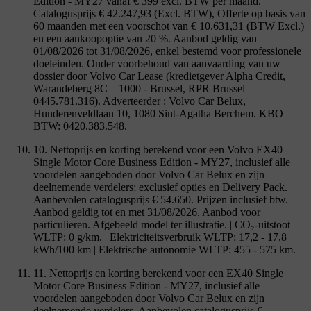
Edition - MY27 vanaf € 399 excl. BTW per maand.
Catalogusprijs € 42.247,93 (Excl. BTW), Offerte op basis van
60 maanden met een voorschot van € 10.631,31 (BTW Excl.)
en een aankoopoptie van 20 %. Aanbod geldig van
01/08/2026 tot 31/08/2026, enkel bestemd voor professionele
doeleinden. Onder voorbehoud van aanvaarding van uw
dossier door Volvo Car Lease (kredietgever Alpha Credit,
Warandeberg 8C – 1000 - Brussel, RPR Brussel
0445.781.316). Adverteerder : Volvo Car Belux,
Hunderenveldlaan 10, 1080 Sint-Agatha Berchem. KBO
BTW: 0420.383.548.
10. Nettoprijs en korting berekend voor een Volvo EX40
Single Motor Core Business Edition - MY27, inclusief alle
voordelen aangeboden door Volvo Car Belux en zijn
deelnemende verdelers; exclusief opties en Delivery Pack.
Aanbevolen catalogusprijs € 54.650. Prijzen inclusief btw.
Aanbod geldig tot en met 31/08/2026. Aanbod voor
particulieren. Afgebeeld model ter illustratie. | CO₂-uitstoot
WLTP: 0 g/km. | Elektriciteitsverbruik WLTP: 17,2 - 17,8
kWh/100 km | Elektrische autonomie WLTP: 455 - 575 km.
11. Nettoprijs en korting berekend voor een EX40 Single
Motor Core Business Edition - MY27, inclusief alle
voordelen aangeboden door Volvo Car Belux en zijn
deelnemende verdelers. Aanbevolen catalogusprijs €