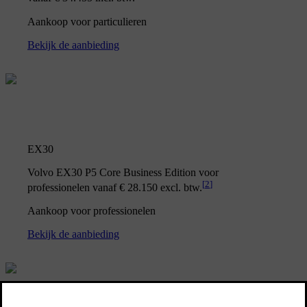
Aankoop voor particulieren
Bekijk de aanbieding
EX30
Volvo EX30 P5 Core Business Edition voor
[
2
]
professionelen vanaf € 28.150 excl. btw.
Aankoop voor professionelen
Bekijk de aanbieding