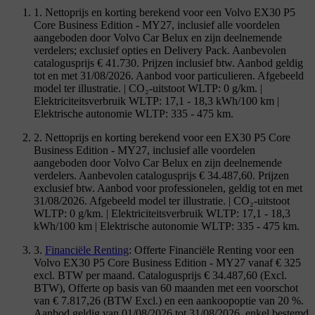
1. Nettoprijs en korting berekend voor een Volvo EX30 P5
Core Business Edition - MY27, inclusief alle voordelen
aangeboden door Volvo Car Belux en zijn deelnemende
verdelers; exclusief opties en Delivery Pack. Aanbevolen
catalogusprijs € 41.730. Prijzen inclusief btw. Aanbod geldig
tot en met 31/08/2026. Aanbod voor particulieren. Afgebeeld
model ter illustratie. | CO₂-uitstoot WLTP: 0 g/km. |
Elektriciteitsverbruik WLTP: 17,1 - 18,3 kWh/100 km |
Elektrische autonomie WLTP: 335 - 475 km.
2. Nettoprijs en korting berekend voor een EX30 P5 Core
Business Edition - MY27, inclusief alle voordelen
aangeboden door Volvo Car Belux en zijn deelnemende
verdelers. Aanbevolen catalogusprijs € 34.487,60. Prijzen
exclusief btw. Aanbod voor professionelen, geldig tot en met
31/08/2026. Afgebeeld model ter illustratie. | CO₂-uitstoot
WLTP: 0 g/km. | Elektriciteitsverbruik WLTP: 17,1 - 18,3
kWh/100 km | Elektrische autonomie WLTP: 335 - 475 km.
3.
Financiële Renting
: Offerte Financiële Renting voor een
Volvo EX30 P5 Core Business Edition - MY27 vanaf € 325
excl. BTW per maand. Catalogusprijs € 34.487,60 (Excl.
BTW), Offerte op basis van 60 maanden met een voorschot
van € 7.817,26 (BTW Excl.) en een aankoopoptie van 20 %.
Aanbod geldig van 01/08/2026 tot 31/08/2026, enkel bestemd