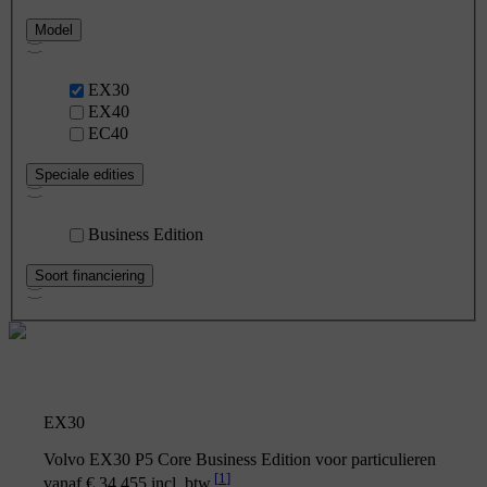
Model
EX30
EX40
EC40
Speciale edities
Business Edition
Soort financiering
EX30
Volvo EX30 P5 Core Business Edition voor particulieren
[
1
]
vanaf € 34.455 incl. btw.