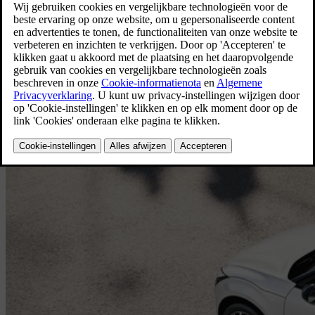
EX30
Volvo EX30 P5 Core Business Edition vanaf € 325 excl.
[
3
]
btw / maand.
Financiële renting voor professionelen
Bekijk de aanbieding