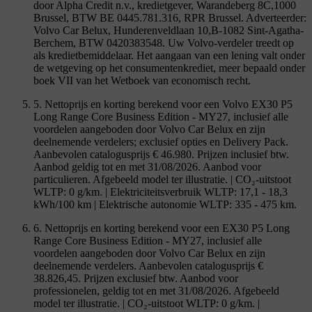
door Alpha Credit n.v., kredietgever, Warandeberg 8C,1000
Brussel, BTW BE 0445.781.316, RPR Brussel. Adverteerder:
Volvo Car Belux, Hunderenveldlaan 10,B-1082 Sint-Agatha-
Berchem, BTW 0420383548. Uw Volvo-verdeler treedt op
als kredietbemiddelaar. Het aangaan van een lening valt onder
de wetgeving op het consumentenkrediet, meer bepaald onder
boek VII van het Wetboek van economisch recht.
5. Nettoprijs en korting berekend voor een Volvo EX30 P5
Long Range Core Business Edition - MY27, inclusief alle
voordelen aangeboden door Volvo Car Belux en zijn
deelnemende verdelers; exclusief opties en Delivery Pack.
Aanbevolen catalogusprijs € 46.980. Prijzen inclusief btw.
Aanbod geldig tot en met 31/08/2026. Aanbod voor
particulieren. Afgebeeld model ter illustratie. | CO₂-uitstoot
WLTP: 0 g/km. | Elektriciteitsverbruik WLTP: 17,1 - 18,3
kWh/100 km | Elektrische autonomie WLTP: 335 - 475 km.
6. Nettoprijs en korting berekend voor een EX30 P5 Long
Range Core Business Edition - MY27, inclusief alle
voordelen aangeboden door Volvo Car Belux en zijn
deelnemende verdelers. Aanbevolen catalogusprijs €
38.826,45. Prijzen exclusief btw. Aanbod voor
professionelen, geldig tot en met 31/08/2026. Afgebeeld
model ter illustratie. | CO₂-uitstoot WLTP: 0 g/km. |