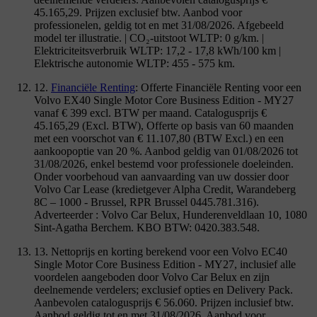
45.165,29. Prijzen exclusief btw. Aanbod voor
professionelen, geldig tot en met 31/08/2026. Afgebeeld
model ter illustratie. | CO₂-uitstoot WLTP: 0 g/km. |
Elektriciteitsverbruik WLTP: 17,2 - 17,8 kWh/100 km |
Elektrische autonomie WLTP: 455 - 575 km.
12.
Financiële Renting
: Offerte Financiële Renting voor een
Volvo EX40 Single Motor Core Business Edition - MY27
vanaf € 399 excl. BTW per maand. Catalogusprijs €
45.165,29 (Excl. BTW), Offerte op basis van 60 maanden
met een voorschot van € 11.107,80 (BTW Excl.) en een
aankoopoptie van 20 %. Aanbod geldig van 01/08/2026 tot
31/08/2026, enkel bestemd voor professionele doeleinden.
Onder voorbehoud van aanvaarding van uw dossier door
Volvo Car Lease (kredietgever Alpha Credit, Warandeberg
8C – 1000 - Brussel, RPR Brussel 0445.781.316).
Adverteerder : Volvo Car Belux, Hunderenveldlaan 10, 1080
Sint-Agatha Berchem. KBO BTW: 0420.383.548.
13. Nettoprijs en korting berekend voor een Volvo EC40
Single Motor Core Business Edition - MY27, inclusief alle
voordelen aangeboden door Volvo Car Belux en zijn
deelnemende verdelers; exclusief opties en Delivery Pack.
Aanbevolen catalogusprijs € 56.060. Prijzen inclusief btw.
Aanbod geldig tot en met 31/08/2026. Aanbod voor