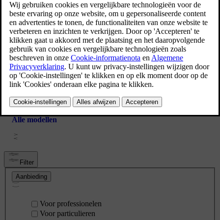
Volvo XC90
Volvo V60
Alle modellen
Filter
Aanbieding
Voor professionelen
Voor particulieren