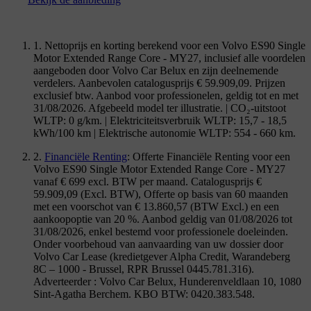
1. Nettoprijs en korting berekend voor een Volvo ES90 Single
Motor Extended Range Core - MY27, inclusief alle voordelen
aangeboden door Volvo Car Belux en zijn deelnemende
verdelers. Aanbevolen catalogusprijs € 59.909,09. Prijzen
exclusief btw. Aanbod voor professionelen, geldig tot en met
31/08/2026. Afgebeeld model ter illustratie. | CO₂-uitstoot
WLTP: 0 g/km. | Elektriciteitsverbruik WLTP: 15,7 - 18,5
kWh/100 km | Elektrische autonomie WLTP: 554 - 660 km.
2.
Financiële Renting
: Offerte Financiële Renting voor een
Volvo ES90 Single Motor Extended Range Core - MY27
vanaf € 699 excl. BTW per maand. Catalogusprijs €
59.909,09 (Excl. BTW), Offerte op basis van 60 maanden
met een voorschot van € 13.860,57 (BTW Excl.) en een
aankoopoptie van 20 %. Aanbod geldig van 01/08/2026 tot
31/08/2026, enkel bestemd voor professionele doeleinden.
Onder voorbehoud van aanvaarding van uw dossier door
Volvo Car Lease (kredietgever Alpha Credit, Warandeberg
8C – 1000 - Brussel, RPR Brussel 0445.781.316).
Adverteerder : Volvo Car Belux, Hunderenveldlaan 10, 1080
Sint-Agatha Berchem. KBO BTW: 0420.383.548.