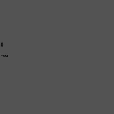
30
t voor