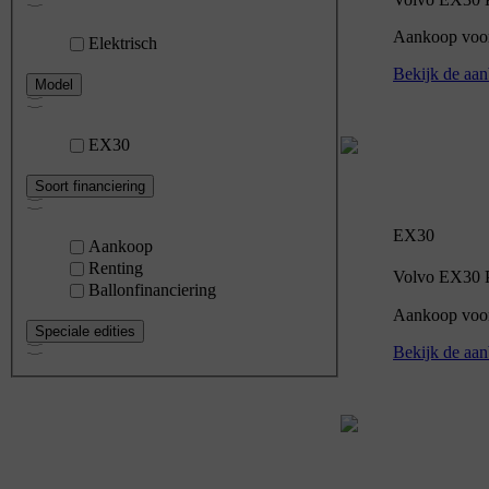
Aankoop voor 
Elektrisch
Bekijk de aan
Model
EX30
Soort financiering
EX30
Aankoop
Renting
Volvo EX30 P5
Ballonfinanciering
Aankoop voor
Speciale edities
Bekijk de aan