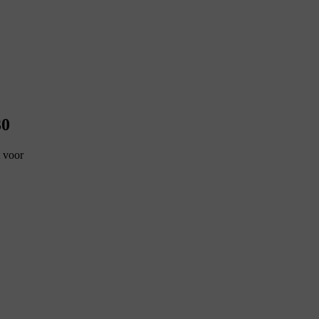
30
t voor