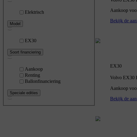
Aankoop voor 
Elektrisch
Bekijk de aan
Model
EX30
Soort financiering
EX30
Aankoop
Renting
Volvo EX30 P5
Ballonfinanciering
Aankoop voor
Speciale edities
Bekijk de aan