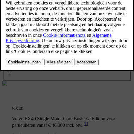
Model
EX40
Speciale edities
Business Edition
Black Edition
Soort financiering
EX40
Volvo EX40 Single Motor Core Business Edition voor
[
1
]
particulieren vanaf € 46.000 incl. btw.