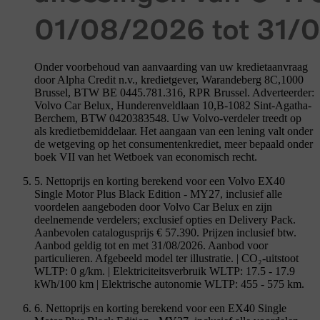
Onder voorbehoud van aanvaarding van uw kredietaanvraag
door Alpha Credit n.v., kredietgever, Warandeberg 8C,1000
Brussel, BTW BE 0445.781.316, RPR Brussel. Adverteerder:
Volvo Car Belux, Hunderenveldlaan 10,B-1082 Sint-Agatha-
Berchem, BTW 0420383548. Uw Volvo-verdeler treedt op
als kredietbemiddelaar. Het aangaan van een lening valt onder
de wetgeving op het consumentenkrediet, meer bepaald onder
boek VII van het Wetboek van economisch recht.
5. Nettoprijs en korting berekend voor een Volvo EX40
Single Motor Plus Black Edition - MY27, inclusief alle
voordelen aangeboden door Volvo Car Belux en zijn
deelnemende verdelers; exclusief opties en Delivery Pack.
Aanbevolen catalogusprijs € 57.390. Prijzen inclusief btw.
Aanbod geldig tot en met 31/08/2026. Aanbod voor
particulieren. Afgebeeld model ter illustratie. | CO₂-uitstoot
WLTP: 0 g/km. | Elektriciteitsverbruik WLTP: 17.5 - 17.9
kWh/100 km | Elektrische autonomie WLTP: 455 - 575 km.
6. Nettoprijs en korting berekend voor een EX40 Single