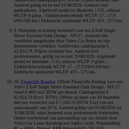
Aanbod geldig tot en met 31/08/2026. Aanbod voor
particulieren. Afgebeeld model ter illustratie. | CO₂-uitstoot
WLTP: 0 g/km. | Elektriciteitsverbruik WLTP: 17 - 17,9
kWh/100 km | Elektrische autonomie WLTP: 455 - 575 km.
9. Nettoprijs en korting berekend voor een EX40 Single
Motor Essential Dark Design - MY27, inclusief alle
voordelen aangeboden door Volvo Car Belux en zijn
deelnemende verdelers. Aanbevolen catalogusprijs €
42.024,79. Prijzen exclusief btw. Aanbod voor
professionelen, geldig tot en met 31/08/2026. Afgebeeld
model ter illustratie. | CO₂-uitstoot WLTP: 0 g/km. |
Elektriciteitsverbruik WLTP: 17 - 17,9 kWh/100 km |
Elektrische autonomie WLTP: 455 - 575 km.
10.
Financiële Renting
: Offerte Financiële Renting voor een
Volvo EX40 Single Motor Essential Dark Design - MY27
vanaf € 469 excl. BTW per maand. Catalogusprijs €
42.024,79 (Excl. BTW), Offerte op basis van 60 maanden
met een voorschot van € 7.168,76 (BTW Excl.) en een
aankoopoptie van 20 %. Aanbod geldig van 01/08/2026 tot
31/08/2026, enkel bestemd voor professionele doeleinden.
Onder voorbehoud van aanvaarding van uw dossier door
Volvo Car Lease (kredietgever Alpha Credit, Warandeberg
8C – 1000 - Brussel, RPR Brussel 0445.781.316).