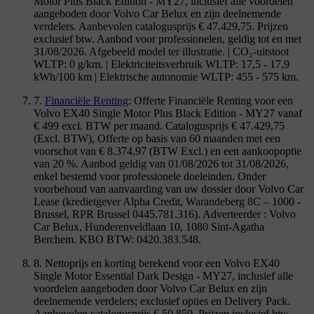
Motor Plus Black Edition - MY27, inclusief alle voordelen
aangeboden door Volvo Car Belux en zijn deelnemende
verdelers. Aanbevolen catalogusprijs € 47.429,75. Prijzen
exclusief btw. Aanbod voor professionelen, geldig tot en met
31/08/2026. Afgebeeld model ter illustratie. | CO₂-uitstoot
WLTP: 0 g/km. | Elektriciteitsverbruik WLTP: 17,5 - 17,9
kWh/100 km | Elektrische autonomie WLTP: 455 - 575 km.
7.
Financiële Renting
: Offerte Financiële Renting voor een
Volvo EX40 Single Motor Plus Black Edition - MY27 vanaf
€ 499 excl. BTW per maand. Catalogusprijs € 47.429,75
(Excl. BTW), Offerte op basis van 60 maanden met een
voorschot van € 8.374,97 (BTW Excl.) en een aankoopoptie
van 20 %. Aanbod geldig van 01/08/2026 tot 31/08/2026,
enkel bestemd voor professionele doeleinden. Onder
voorbehoud van aanvaarding van uw dossier door Volvo Car
Lease (kredietgever Alpha Credit, Warandeberg 8C – 1000 -
Brussel, RPR Brussel 0445.781.316). Adverteerder : Volvo
Car Belux, Hunderenveldlaan 10, 1080 Sint-Agatha
Berchem. KBO BTW: 0420.383.548.
8. Nettoprijs en korting berekend voor een Volvo EX40
Single Motor Essential Dark Design - MY27, inclusief alle
voordelen aangeboden door Volvo Car Belux en zijn
deelnemende verdelers; exclusief opties en Delivery Pack.
Aanbevolen catalogusprijs € 50.850. Prijzen inclusief btw.