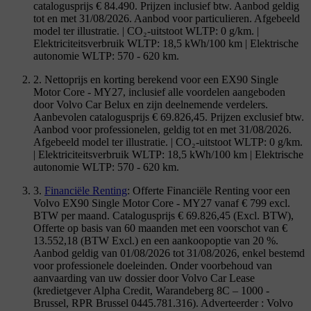
catalogusprijs € 84.490. Prijzen inclusief btw. Aanbod geldig
tot en met 31/08/2026. Aanbod voor particulieren. Afgebeeld
model ter illustratie. | CO₂-uitstoot WLTP: 0 g/km. |
Elektriciteitsverbruik WLTP: 18,5 kWh/100 km | Elektrische
autonomie WLTP: 570 - 620 km.
2. Nettoprijs en korting berekend voor een EX90 Single
Motor Core - MY27, inclusief alle voordelen aangeboden
door Volvo Car Belux en zijn deelnemende verdelers.
Aanbevolen catalogusprijs € 69.826,45. Prijzen exclusief btw.
Aanbod voor professionelen, geldig tot en met 31/08/2026.
Afgebeeld model ter illustratie. | CO₂-uitstoot WLTP: 0 g/km.
| Elektriciteitsverbruik WLTP: 18,5 kWh/100 km | Elektrische
autonomie WLTP: 570 - 620 km.
3.
Financiële Renting
: Offerte Financiële Renting voor een
Volvo EX90 Single Motor Core - MY27 vanaf € 799 excl.
BTW per maand. Catalogusprijs € 69.826,45 (Excl. BTW),
Offerte op basis van 60 maanden met een voorschot van €
13.552,18 (BTW Excl.) en een aankoopoptie van 20 %.
Aanbod geldig van 01/08/2026 tot 31/08/2026, enkel bestemd
voor professionele doeleinden. Onder voorbehoud van
aanvaarding van uw dossier door Volvo Car Lease
(kredietgever Alpha Credit, Warandeberg 8C – 1000 -
Brussel, RPR Brussel 0445.781.316). Adverteerder : Volvo