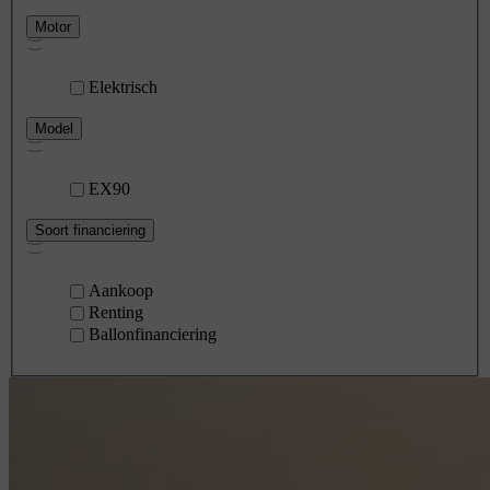
Motor
Elektrisch
Model
EX90
Soort financiering
Aankoop
Renting
Ballonfinanciering