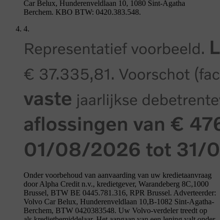
Car Belux, Hunderenveldlaan 10, 1080 Sint-Agatha
Berchem. KBO BTW: 0420.383.548.
4.
Onder voorbehoud van aanvaarding van uw kredietaanvraag
door Alpha Credit n.v., kredietgever, Warandeberg 8C,1000
Brussel, BTW BE 0445.781.316, RPR Brussel. Adverteerder:
Volvo Car Belux, Hunderenveldlaan 10,B-1082 Sint-Agatha-
Berchem, BTW 0420383548. Uw Volvo-verdeler treedt op
als kredietbemiddelaar. Het aangaan van een lening valt onder