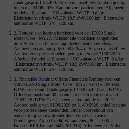
catalogusprijs € 84.490. Prijzen inclusief btw. Aanbod geldig
tot en met 31/08/2026. Aanbod voor particulieren. Afgebeeld
model ter illustratie. | CO₂-uitstoot WLTP: 0 g/km. |
Elektriciteitsverbruik WLTP: 18,5 kWh/100 km | Elektrische
autonomie WLTP: 570 - 620 km.
2. Nettoprijs en korting berekend voor een EX90 Single
Motor Core - MY27, inclusief alle voordelen aangeboden
door Volvo Car Belux en zijn deelnemende verdelers.
Aanbevolen catalogusprijs € 69.826,45. Prijzen exclusief btw.
Aanbod voor professionelen, geldig tot en met 31/08/2026.
Afgebeeld model ter illustratie. | CO₂-uitstoot WLTP: 0 g/km.
| Elektriciteitsverbruik WLTP: 18,5 kWh/100 km | Elektrische
autonomie WLTP: 570 - 620 km.
3.
Financiële Renting
: Offerte Financiële Renting voor een
Volvo EX90 Single Motor Core - MY27 vanaf € 799 excl.
BTW per maand. Catalogusprijs € 69.826,45 (Excl. BTW),
Offerte op basis van 60 maanden met een voorschot van €
13.552,18 (BTW Excl.) en een aankoopoptie van 20 %.
Aanbod geldig van 01/08/2026 tot 31/08/2026, enkel bestemd
voor professionele doeleinden. Onder voorbehoud van
aanvaarding van uw dossier door Volvo Car Lease
(kredietgever Alpha Credit, Warandeberg 8C – 1000 -
Brussel, RPR Brussel 0445.781.316). Adverteerder : Volvo