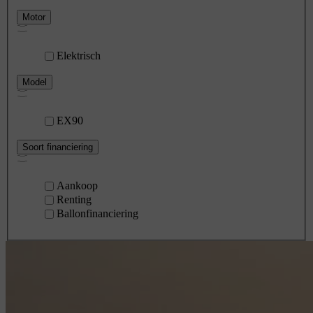
Motor
Elektrisch
Model
EX90
Soort financiering
Aankoop
Renting
Ballonfinanciering