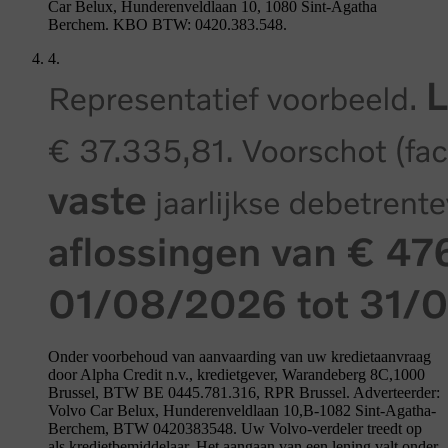
Car Belux, Hunderenveldlaan 10, 1080 Sint-Agatha
Berchem. KBO BTW: 0420.383.548.
4.
Onder voorbehoud van aanvaarding van uw kredietaanvraag
door Alpha Credit n.v., kredietgever, Warandeberg 8C,1000
Brussel, BTW BE 0445.781.316, RPR Brussel. Adverteerder:
Volvo Car Belux, Hunderenveldlaan 10,B-1082 Sint-Agatha-
Berchem, BTW 0420383548. Uw Volvo-verdeler treedt op
als kredietbemiddelaar. Het aangaan van een lening valt onder