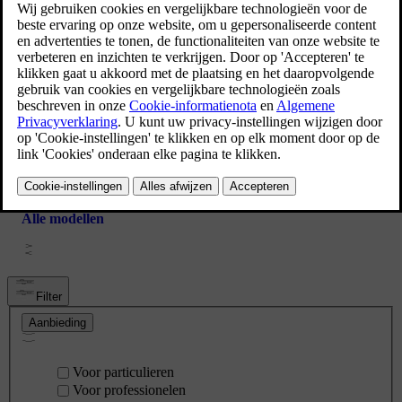
Volvo XC90
Volvo V60
Alle modellen
Filter
Aanbieding
Voor particulieren
Voor professionelen