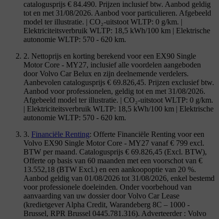
catalogusprijs € 84.490. Prijzen inclusief btw. Aanbod geldig
tot en met 31/08/2026. Aanbod voor particulieren. Afgebeeld
model ter illustratie. | CO₂-uitstoot WLTP: 0 g/km. |
Elektriciteitsverbruik WLTP: 18,5 kWh/100 km | Elektrische
autonomie WLTP: 570 - 620 km.
2. Nettoprijs en korting berekend voor een EX90 Single
Motor Core - MY27, inclusief alle voordelen aangeboden
door Volvo Car Belux en zijn deelnemende verdelers.
Aanbevolen catalogusprijs € 69.826,45. Prijzen exclusief btw.
Aanbod voor professionelen, geldig tot en met 31/08/2026.
Afgebeeld model ter illustratie. | CO₂-uitstoot WLTP: 0 g/km.
| Elektriciteitsverbruik WLTP: 18,5 kWh/100 km | Elektrische
autonomie WLTP: 570 - 620 km.
3.
Financiële Renting
: Offerte Financiële Renting voor een
Volvo EX90 Single Motor Core - MY27 vanaf € 799 excl.
BTW per maand. Catalogusprijs € 69.826,45 (Excl. BTW),
Offerte op basis van 60 maanden met een voorschot van €
13.552,18 (BTW Excl.) en een aankoopoptie van 20 %.
Aanbod geldig van 01/08/2026 tot 31/08/2026, enkel bestemd
voor professionele doeleinden. Onder voorbehoud van
aanvaarding van uw dossier door Volvo Car Lease
(kredietgever Alpha Credit, Warandeberg 8C – 1000 -
Brussel, RPR Brussel 0445.781.316). Adverteerder : Volvo