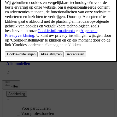
Volvo XC90
Volvo V60
Alle modellen
Filter
Aanbieding
Voor particulieren
Voor professionelen