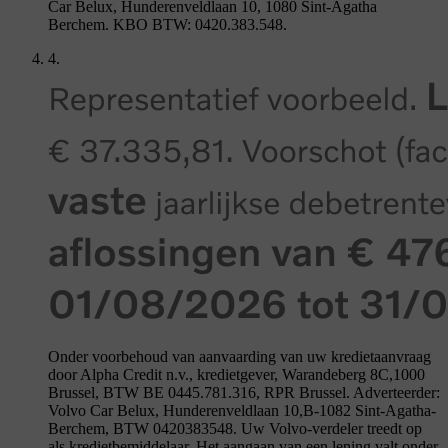
Car Belux, Hunderenveldlaan 10, 1080 Sint-Agatha
Berchem. KBO BTW: 0420.383.548.
4.
Onder voorbehoud van aanvaarding van uw kredietaanvraag
door Alpha Credit n.v., kredietgever, Warandeberg 8C,1000
Brussel, BTW BE 0445.781.316, RPR Brussel. Adverteerder:
Volvo Car Belux, Hunderenveldlaan 10,B-1082 Sint-Agatha-
Berchem, BTW 0420383548. Uw Volvo-verdeler treedt op
als kredietbemiddelaar. Het aangaan van een lening valt onder