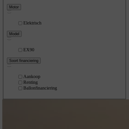
Motor
Elektrisch
Model
EX90
Soort financiering
Aankoop
Renting
Ballonfinanciering