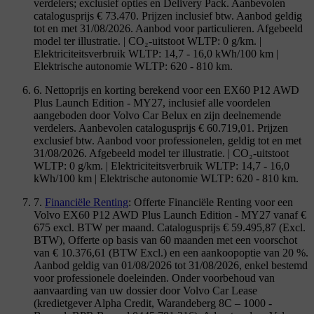
verdelers; exclusief opties en Delivery Pack. Aanbevolen
catalogusprijs € 73.470. Prijzen inclusief btw. Aanbod geldig
tot en met 31/08/2026. Aanbod voor particulieren. Afgebeeld
model ter illustratie. | CO₂-uitstoot WLTP: 0 g/km. |
Elektriciteitsverbruik WLTP: 14,7 - 16,0 kWh/100 km |
Elektrische autonomie WLTP: 620 - 810 km.
6. Nettoprijs en korting berekend voor een EX60 P12 AWD
Plus Launch Edition - MY27, inclusief alle voordelen
aangeboden door Volvo Car Belux en zijn deelnemende
verdelers. Aanbevolen catalogusprijs € 60.719,01. Prijzen
exclusief btw. Aanbod voor professionelen, geldig tot en met
31/08/2026. Afgebeeld model ter illustratie. | CO₂-uitstoot
WLTP: 0 g/km. | Elektriciteitsverbruik WLTP: 14,7 - 16,0
kWh/100 km | Elektrische autonomie WLTP: 620 - 810 km.
7.
Financiële Renting
: Offerte Financiële Renting voor een
Volvo EX60 P12 AWD Plus Launch Edition - MY27 vanaf €
675 excl. BTW per maand. Catalogusprijs € 59.495,87 (Excl.
BTW), Offerte op basis van 60 maanden met een voorschot
van € 10.376,61 (BTW Excl.) en een aankoopoptie van 20 %.
Aanbod geldig van 01/08/2026 tot 31/08/2026, enkel bestemd
voor professionele doeleinden. Onder voorbehoud van
aanvaarding van uw dossier door Volvo Car Lease
(kredietgever Alpha Credit, Warandeberg 8C – 1000 -