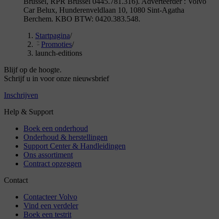
Brussel, RPR Brussel 0445.781.316). Adverteerder : Volvo
Car Belux, Hunderenveldlaan 10, 1080 Sint-Agatha
Berchem. KBO BTW: 0420.383.548.
Startpagina
/
Promoties
/
launch-editions