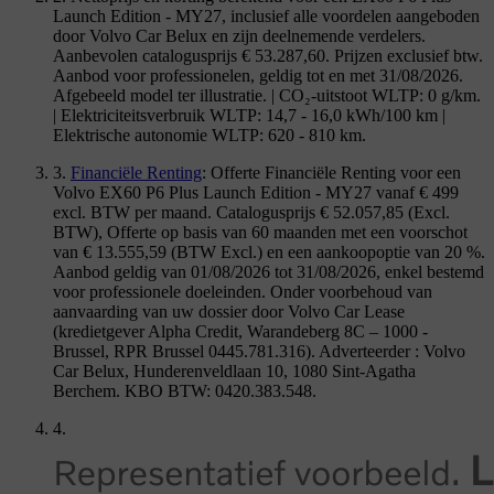
Launch Edition - MY27, inclusief alle voordelen aangeboden
door Volvo Car Belux en zijn deelnemende verdelers.
Aanbevolen catalogusprijs € 53.287,60. Prijzen exclusief btw.
Aanbod voor professionelen, geldig tot en met 31/08/2026.
Afgebeeld model ter illustratie. | CO₂-uitstoot WLTP: 0 g/km.
| Elektriciteitsverbruik WLTP: 14,7 - 16,0 kWh/100 km |
Elektrische autonomie WLTP: 620 - 810 km.
3.
Financiële Renting
: Offerte Financiële Renting voor een
Volvo EX60 P6 Plus Launch Edition - MY27 vanaf € 499
excl. BTW per maand. Catalogusprijs € 52.057,85 (Excl.
BTW), Offerte op basis van 60 maanden met een voorschot
van € 13.555,59 (BTW Excl.) en een aankoopoptie van 20 %.
Aanbod geldig van 01/08/2026 tot 31/08/2026, enkel bestemd
voor professionele doeleinden. Onder voorbehoud van
aanvaarding van uw dossier door Volvo Car Lease
(kredietgever Alpha Credit, Warandeberg 8C – 1000 -
Brussel, RPR Brussel 0445.781.316). Adverteerder : Volvo
Car Belux, Hunderenveldlaan 10, 1080 Sint-Agatha
Berchem. KBO BTW: 0420.383.548.
4.