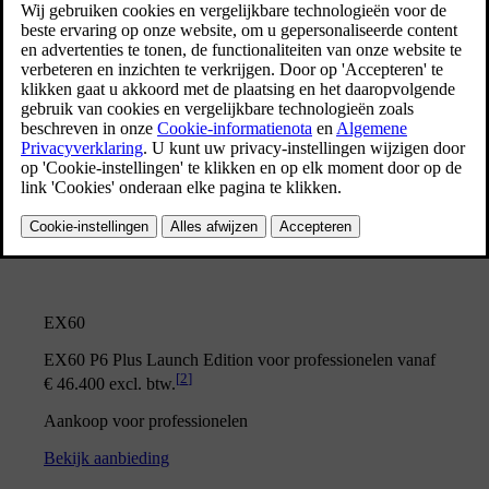
EX60
EX60 P6 Plus Launch Edition voor particulieren vanaf €
[
1
]
59.990 incl. btw.
Aankoop voor particulieren
Bekijk aanbieding
EX60
EX60 P6 Plus Launch Edition voor professionelen vanaf
[
2
]
€ 46.400 excl. btw.
Aankoop voor professionelen
Bekijk aanbieding