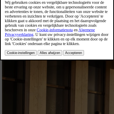
EX60
EX60 P6 Plus Launch Edition voor particulieren vanaf €
[
1
]
59.990 incl. btw.
Aankoop voor particulieren
Bekijk aanbieding