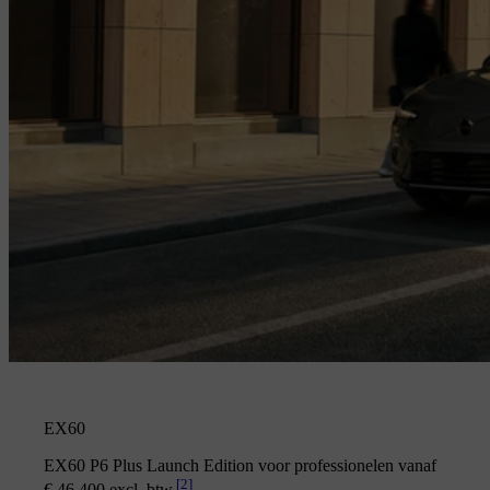
EX60
EX60 P6 Plus Launch Edition voor professionelen vanaf
[
2
]
€ 46.400 excl. btw.