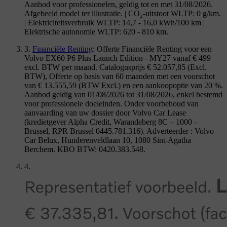
Aanbod voor professionelen, geldig tot en met 31/08/2026.
Afgebeeld model ter illustratie. | CO₂-uitstoot WLTP: 0 g/km.
| Elektriciteitsverbruik WLTP: 14,7 - 16,0 kWh/100 km |
Elektrische autonomie WLTP: 620 - 810 km.
3.
Financiële Renting
: Offerte Financiële Renting voor een
Volvo EX60 P6 Plus Launch Edition - MY27 vanaf € 499
excl. BTW per maand. Catalogusprijs € 52.057,85 (Excl.
BTW), Offerte op basis van 60 maanden met een voorschot
van € 13.555,59 (BTW Excl.) en een aankoopoptie van 20 %.
Aanbod geldig van 01/08/2026 tot 31/08/2026, enkel bestemd
voor professionele doeleinden. Onder voorbehoud van
aanvaarding van uw dossier door Volvo Car Lease
(kredietgever Alpha Credit, Warandeberg 8C – 1000 -
Brussel, RPR Brussel 0445.781.316). Adverteerder : Volvo
Car Belux, Hunderenveldlaan 10, 1080 Sint-Agatha
Berchem. KBO BTW: 0420.383.548.
4.