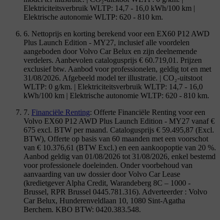
Elektriciteitsverbruik WLTP: 14,7 - 16,0 kWh/100 km |
Elektrische autonomie WLTP: 620 - 810 km.
6. Nettoprijs en korting berekend voor een EX60 P12 AWD
Plus Launch Edition - MY27, inclusief alle voordelen
aangeboden door Volvo Car Belux en zijn deelnemende
verdelers. Aanbevolen catalogusprijs € 60.719,01. Prijzen
exclusief btw. Aanbod voor professionelen, geldig tot en met
31/08/2026. Afgebeeld model ter illustratie. | CO₂-uitstoot
WLTP: 0 g/km. | Elektriciteitsverbruik WLTP: 14,7 - 16,0
kWh/100 km | Elektrische autonomie WLTP: 620 - 810 km.
7.
Financiële Renting
: Offerte Financiële Renting voor een
Volvo EX60 P12 AWD Plus Launch Edition - MY27 vanaf €
675 excl. BTW per maand. Catalogusprijs € 59.495,87 (Excl.
BTW), Offerte op basis van 60 maanden met een voorschot
van € 10.376,61 (BTW Excl.) en een aankoopoptie van 20 %.
Aanbod geldig van 01/08/2026 tot 31/08/2026, enkel bestemd
voor professionele doeleinden. Onder voorbehoud van
aanvaarding van uw dossier door Volvo Car Lease
(kredietgever Alpha Credit, Warandeberg 8C – 1000 -
Brussel, RPR Brussel 0445.781.316). Adverteerder : Volvo
Car Belux, Hunderenveldlaan 10, 1080 Sint-Agatha
Berchem. KBO BTW: 0420.383.548.