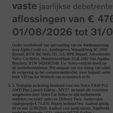
Onder voorbehoud van aanvaarding van uw kredietaanvraag
door Alpha Credit n.v., kredietgever, Warandeberg 8C,1000
Brussel, BTW BE 0445.781.316, RPR Brussel. Adverteerder:
Volvo Car Belux, Hunderenveldlaan 10,B-1082 Sint-Agatha-
Berchem, BTW 0420383548. Uw Volvo-verdeler treedt op
als kredietbemiddelaar. Het aangaan van een lening valt onder
de wetgeving op het consumentenkrediet, meer bepaald onder
boek VII van het Wetboek van economisch recht.
5. Nettoprijs en korting berekend voor een Volvo EX60 P12
AWD Plus Launch Edition - MY27, inclusief alle voordelen
aangeboden door Volvo Car Belux en zijn deelnemende
verdelers; exclusief opties en Delivery Pack. Aanbevolen
catalogusprijs € 73.470. Prijzen inclusief btw. Aanbod geldig
tot en met 31/08/2026. Aanbod voor particulieren. Afgebeeld
model ter illustratie. | CO₂-uitstoot WLTP: 0 g/km. |