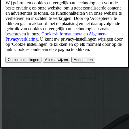
XC40
Volvo XC40 B3 Mild Hybrid Core Limited Edition voor
[
1
]
particulieren vanaf € 35.990 incl. btw.
Aankoop voor particulieren
Bekijk de aanbieding