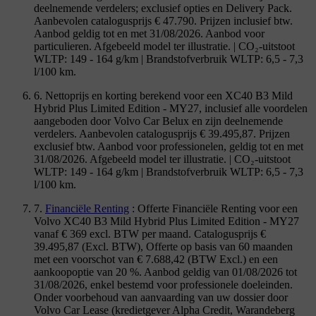
deelnemende verdelers; exclusief opties en Delivery Pack.
Aanbevolen catalogusprijs € 47.790. Prijzen inclusief btw.
Aanbod geldig tot en met 31/08/2026. Aanbod voor
particulieren. Afgebeeld model ter illustratie. | CO₂-uitstoot
WLTP: 149 - 164 g/km | Brandstofverbruik WLTP: 6,5 - 7,3
l/100 km.
6. Nettoprijs en korting berekend voor een XC40 B3 Mild
Hybrid Plus Limited Edition - MY27, inclusief alle voordelen
aangeboden door Volvo Car Belux en zijn deelnemende
verdelers. Aanbevolen catalogusprijs € 39.495,87. Prijzen
exclusief btw. Aanbod voor professionelen, geldig tot en met
31/08/2026. Afgebeeld model ter illustratie. | CO₂-uitstoot
WLTP: 149 - 164 g/km | Brandstofverbruik WLTP: 6,5 - 7,3
l/100 km.
7.
Financiële Renting
: Offerte Financiële Renting voor een
Volvo XC40 B3 Mild Hybrid Plus Limited Edition - MY27
vanaf € 369 excl. BTW per maand. Catalogusprijs €
39.495,87 (Excl. BTW), Offerte op basis van 60 maanden
met een voorschot van € 7.688,42 (BTW Excl.) en een
aankoopoptie van 20 %. Aanbod geldig van 01/08/2026 tot
31/08/2026, enkel bestemd voor professionele doeleinden.
Onder voorbehoud van aanvaarding van uw dossier door
Volvo Car Lease (kredietgever Alpha Credit, Warandeberg