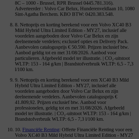
8C – 1000 - Brussel, RPR Brussel 0445.781.316).
Adverteerder : Volvo Car Belux, Hunderenveldlaan 10, 1080
Sint-Agatha Berchem. KBO BTW: 0420.383.548.
8. Nettoprijs en korting berekend voor een Volvo XC40 B3
Mild Hybrid Ultra Limited Edition - MY27, inclusief alle
voordelen aangeboden door Volvo Car Belux en zijn
deelnemende verdelers; exclusief opties en Delivery Pack.
Aanbevolen catalogusprijs € 50.590. Prijzen inclusief btw.
Aanbod geldig tot en met 31/08/2026. Aanbod voor
particulieren. Afgebeeld model ter illustratie. | CO₂-uitstoot
WLTP: 153 - 164 g/km | Brandstofverbruik WLTP: 6,5 - 7,3
l/100 km.
9. Nettoprijs en korting berekend voor een XC40 B3 Mild
Hybrid Ultra Limited Edition - MY27, inclusief alle
voordelen aangeboden door Volvo Car Belux en zijn
deelnemende verdelers. Aanbevolen catalogusprijs €
41.809,92. Prijzen exclusief btw. Aanbod voor
professionelen, geldig tot en met 31/08/2026. Afgebeeld
model ter illustratie. | CO₂-uitstoot WLTP: 153 - 164 g/km |
Brandstofverbruik WLTP: 6,5 - 7,3 l/100 km.
10.
Financiële Renting
: Offerte Financiële Renting voor een
Volvo XC40 B3 Mild Hybrid Ultra Limited Edition - MY27