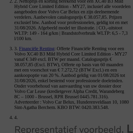
2. Nettoprijs en korting berekend voor een XC40 B3 Mild
Hybrid Core Limited Edition - MY27, inclusief alle voordelen
aangeboden door Volvo Car Belux en zijn deelnemende
verdelers. Aanbevolen catalogusprijs € 38.057,85. Prijzen
exclusief btw. Aanbod voor professionelen, geldig tot en met
31/08/2026. Afgebeeld model ter illustratie. | CO₂-uitstoot
WLTP: 149 - 164 g/km | Brandstofverbruik WLTP: 6,5 - 7,3
l/100 km.
3.
Financiële Renting
: Offerte Financiële Renting voor een
Volvo XC40 B3 Mild Hybrid Core Limited Edition - MY27
vanaf € 349 excl. BTW per maand. Catalogusprijs €
38.057,85 (Excl. BTW), Offerte op basis van 60 maanden
met een voorschot van € 7.272,72 (BTW Excl.) en een
aankoopoptie van 20 %. Aanbod geldig van 01/08/2026 tot
31/08/2026, enkel bestemd voor professionele doeleinden.
Onder voorbehoud van aanvaarding van uw dossier door
Volvo Car Lease (kredietgever Alpha Credit, Warandeberg
8C – 1000 - Brussel, RPR Brussel 0445.781.316).
Adverteerder : Volvo Car Belux, Hunderenveldlaan 10, 1080
Sint-Agatha Berchem. KBO BTW: 0420.383.548.
4.