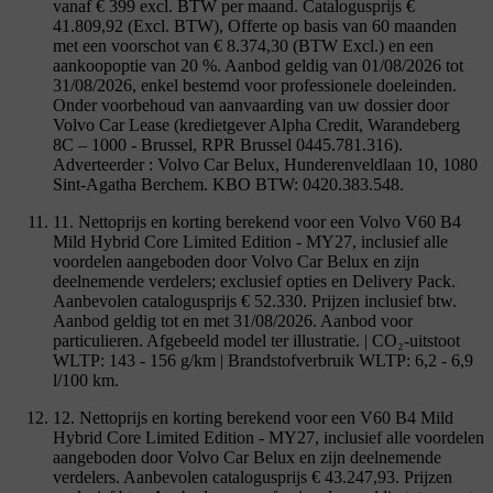
vanaf € 399 excl. BTW per maand. Catalogusprijs €
41.809,92 (Excl. BTW), Offerte op basis van 60 maanden
met een voorschot van € 8.374,30 (BTW Excl.) en een
aankoopoptie van 20 %. Aanbod geldig van 01/08/2026 tot
31/08/2026, enkel bestemd voor professionele doeleinden.
Onder voorbehoud van aanvaarding van uw dossier door
Volvo Car Lease (kredietgever Alpha Credit, Warandeberg
8C – 1000 - Brussel, RPR Brussel 0445.781.316).
Adverteerder : Volvo Car Belux, Hunderenveldlaan 10, 1080
Sint-Agatha Berchem. KBO BTW: 0420.383.548.
11. Nettoprijs en korting berekend voor een Volvo V60 B4
Mild Hybrid Core Limited Edition - MY27, inclusief alle
voordelen aangeboden door Volvo Car Belux en zijn
deelnemende verdelers; exclusief opties en Delivery Pack.
Aanbevolen catalogusprijs € 52.330. Prijzen inclusief btw.
Aanbod geldig tot en met 31/08/2026. Aanbod voor
particulieren. Afgebeeld model ter illustratie. | CO₂-uitstoot
WLTP: 143 - 156 g/km | Brandstofverbruik WLTP: 6,2 - 6,9
l/100 km.
12. Nettoprijs en korting berekend voor een V60 B4 Mild
Hybrid Core Limited Edition - MY27, inclusief alle voordelen
aangeboden door Volvo Car Belux en zijn deelnemende
verdelers. Aanbevolen catalogusprijs € 43.247,93. Prijzen